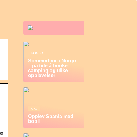
FAMILIE
Sommerferie i Norge
– på tide å booke
camping og ulike
opplevelser
TIPS
Opplev Spania med
bobil
st