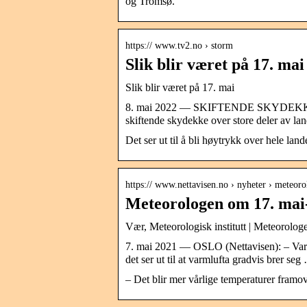
og Tromsø.
https:// www.tv2.no › storm
Slik blir været på 17. ma
Slik blir været på 17. mai
8. mai 2022 — SKIFTENDE SKYDEKKE: Slik
skiftende skydekke over store deler av la
Det ser ut til å bli høytrykk over hele l
https:// www.nettavisen.no › nyheter › mete
Meteorologen om 17. mai-
Vær, Meteorologisk institutt | Meteorolog
7. mai 2021 — OSLO (Nettavisen): – Varm
det ser ut til at varmlufta gradvis brer seg
– Det blir mer vårlige temperaturer framo