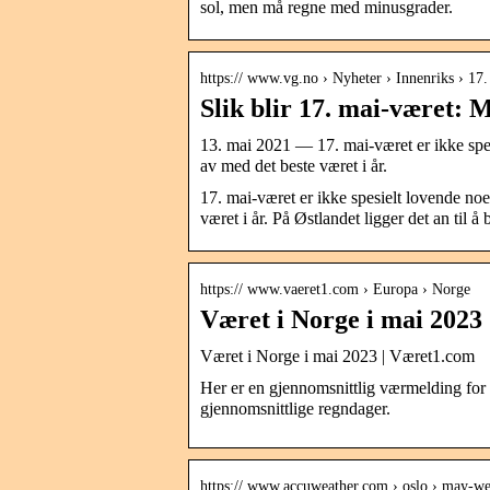
sol, men må regne med minusgrader.
https:// www.vg.no › Nyheter › Innenriks › 17.
Slik blir 17. mai-været:
13. mai 2021 — 17. mai-været er ikke spes
av med det beste været i år.
17. mai-været er ikke spesielt lovende noe
været i år. På Østlandet ligger det an til å b
https:// www.vaeret1.com › Europa › Norge
Været i Norge i mai 2023
Været i Norge i mai 2023 | Været1.com
Her er en gjennomsnittlig værmelding for 
gjennomsnittlige regndager.
https:// www.accuweather.com › oslo › may-we