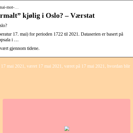
7-mai-mot-…
rmalt” kjølig i Oslo? – Værstat
slo?
ratur 17. mai) for perioden 1722 til 2021. Dataserien er basert på
ppsala i …
 vært gjennom tidene.
17 mai 2021, været 17 mai 2021, været på 17 mai 2021, hvordan blir