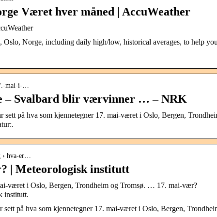
Norge Været hver måned | AccuWeather
ccuWeather
 Oslo, Norge, including daily high/low, historical averages, to help yo
17.-mai-i-…
e – Svalbard blir værvinner … – NRK
ar sett på hva som kjennetegner 17. mai-været i Oslo, Bergen, Trondhe
tur:.
g › hva-er…
? | Meteorologisk institutt
 mai-været i Oslo, Bergen, Trondheim og Tromsø. … 17. mai-vær?
institutt.
har sett på hva som kjennetegner 17. mai-været i Oslo, Bergen, Trondhe