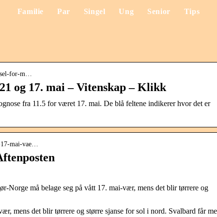
Familie
Par
Singel
Ung
Senior
Tips
arsel-for-m…
21 og 17. mai – Vitenskap – Klikk
e fra 11.5 for været 17. mai. De blå feltene indikerer hvor det er
ir-17-mai-vae…
 Aftenposten
ør-Norge må belage seg på vått 17. mai-vær, mens det blir tørrere og
r, mens det blir tørrere og større sjanse for sol i nord. Svalbard får me