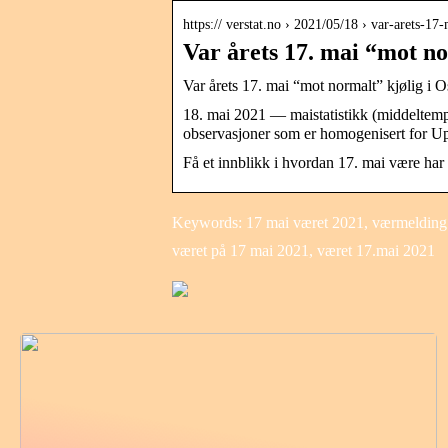
https:// verstat.no › 2021/05/18 › var-arets-1
Var årets 17. mai “mot no
Var årets 17. mai “mot normalt” kjølig i O
18. mai 2021 — maistatistikk (middeltempe
observasjoner som er homogenisert for U
Få et innblikk i hvordan 17. mai være har
Keywords: 17 mai været 2021, værmelding 
været på 17 mai 2021, været 17.mai 2021