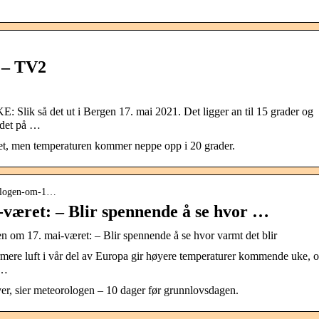
i – TV2
 så det ut i Bergen 17. mai 2021. Det ligger an til 15 grader og
ndet på …
andet, men temperaturen kommer neppe opp i 20 grader.
orologen-om-1…
været: – Blir spennende å se hvor …
en om 17. mai-været: – Blir spennende å se hvor varmt det blir
ere luft i vår del av Europa gir høyere temperaturer kommende uke, 
 …
ver, sier meteorologen – 10 dager før grunnlovsdagen.