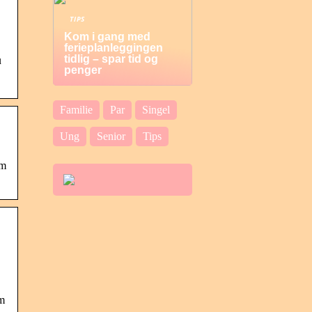
TIPS
Kom i gang med
ferieplanleggingen
tidlig – spar tid og
u
penger
Familie
Par
Singel
Ung
Senior
Tips
im
im