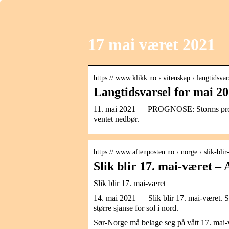
17 mai været 2021
https:// www.klikk.no › vitenskap › langtidsv
Langtidsvarsel for mai 20
11. mai 2021 — PROGNOSE: Storms prognos
ventet nedbør.
https:// www.aftenposten.no › norge › slik-bl
Slik blir 17. mai-været –
Slik blir 17. mai-været
14. mai 2021 — Slik blir 17. mai-været. S
større sjanse for sol i nord.
Sør-Norge må belage seg på vått 17. mai-væ