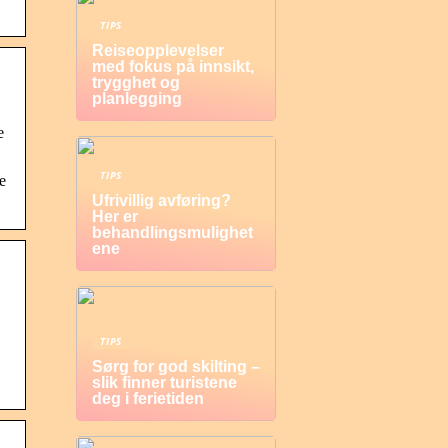
TIPS
Reiseopplevelser
med fokus på innsikt,
trygghet og
planlegging
e
TIPS
e
Ufrivillig avføring?
Her er
behandlingsmulighet
ene
TIPS
Sørg for god skilting –
slik finner turistene
deg i ferietiden