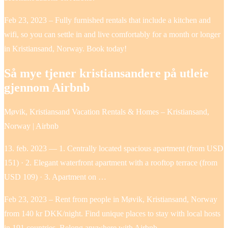
Feb 23, 2023 – Fully furnished rentals that include a kitchen and
wifi, so you can settle in and live comfortably for a month or longer
in Kristiansand, Norway. Book today!
Så mye tjener kristiansandere på utleie
gjennom Airbnb
Møvik, Kristiansand Vacation Rentals & Homes – Kristiansand,
Norway | Airbnb
13. feb. 2023 — 1. Centrally located spacious apartment (from USD
151) · 2. Elegant waterfront apartment with a rooftop terrace (from
USD 109) · 3. Apartment on …
Feb 23, 2023 – Rent from people in Møvik, Kristiansand, Norway
from 140 kr DKK/night. Find unique places to stay with local hosts
in 191 countries. Belong anywhere with Airbnb.