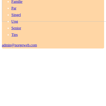
Familie
Par
Singel
Ung
Senior
Tips
admin@norgeweb.com