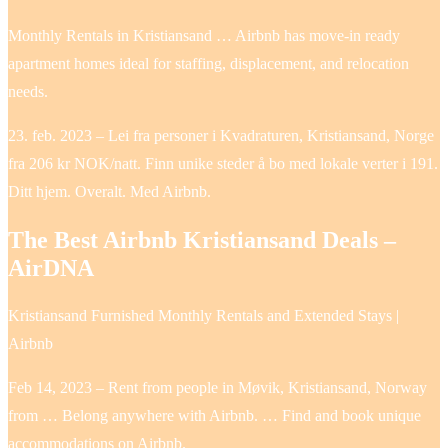
Monthly Rentals in Kristiansand … Airbnb has move-in ready
apartment homes ideal for staffing, displacement, and relocation
needs.
23. feb. 2023 – Lei fra personer i Kvadraturen, Kristiansand, Norge
fra 206 kr NOK/natt. Finn unike steder å bo med lokale verter i 191.
Ditt hjem. Overalt. Med Airbnb.
The Best Airbnb Kristiansand Deals –
AirDNA
Kristiansand Furnished Monthly Rentals and Extended Stays |
Airbnb
Feb 14, 2023 – Rent from people in Møvik, Kristiansand, Norway
from … Belong anywhere with Airbnb. … Find and book unique
accommodations on Airbnb.