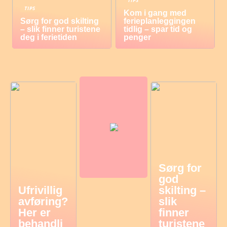
TIPS
TIPS
Kom i gang med
Sørg for god skilting
ferieplanleggingen
– slik finner turistene
tidlig – spar tid og
deg i ferietiden
penger
Sørg for
god
Ufrivillig
skilting –
avføring?
slik
Her er
finner
behandli
turistene