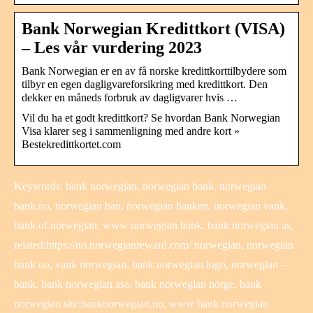
Bank Norwegian Kredittkort (VISA)
– Les vår vurdering 2023
Bank Norwegian er en av få norske kredittkorttilbydere som
tilbyr en egen dagligvareforsikring med kredittkort. Den
dekker en måneds forbruk av dagligvarer hvis …
Vil du ha et godt kredittkort? Se hvordan Bank Norwegian
Visa klarer seg i sammenligning med andre kort »
Bestekredittkortet.com
Keywords: bank norwegian, norwegian bank, norwegian
bank.no, norwegian ban, norwegian banken, norwegian vank,
bank of norwegian, www norwegian bank, bank norwegian as,
related:https://no.norwegianreward.com/ norwegian, norwegian
bank no, vank norwegian, bank norwegian logo, norwegian –
bank, bank norwegian asa, bank norwegian norge, bank
norwegian site:banknorwegian.no, www bank norwegian