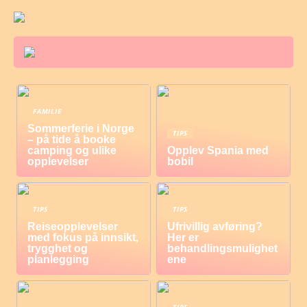
FAMILIE
Sommerferie i Norge
TIPS
– på tide å booke
camping og ulike
Opplev Spania med
opplevelser
bobil
TIPS
TIPS
Reiseopplevelser
Ufrivillig avføring?
med fokus på innsikt,
Her er
trygghet og
behandlingsmulighet
planlegging
ene