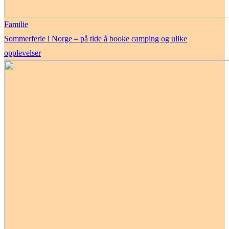
Familie
Sommerferie i Norge – på tide å booke camping og ulike
opplevelser