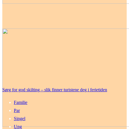
Sørg for god skilting – slik finner turistene deg i ferietiden
Familie
Par
Singel
Ung