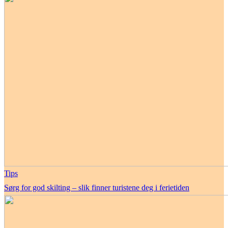
Tips
Sørg for god skilting – slik finner turistene deg i ferietiden