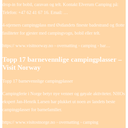
drop-in for bobil, caravan og telt. Kontakt Elverum Camping på:
Telefon: +47 62 41 67 16. Email: …
4-stjerners campingplass med Østlandets fineste badestrand og flotte
fasiliteter for gjester med campingvogn, bobil eller telt.
https:// www.visitnorway.no › overnatting › camping › bar…
Topp 17 barnevennlige campingplasser –
Visit Norway
Topp 17 barnevennlige campingplasser
Campingferie i Norge betyr nye venner og gøyale aktiviteter. NHOs
ekspert Jan-Henrik Larsen har plukket ut noen av landets beste
campingplasser for barnefamilier.
https:// www.visitostnorge.no › overnatting › camping