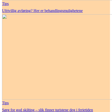
Tips
Ufrivillig avføring? Her er behandlingsmulighetene
Tips
Sørg for god skilting – slik finner turistene deg i ferietiden