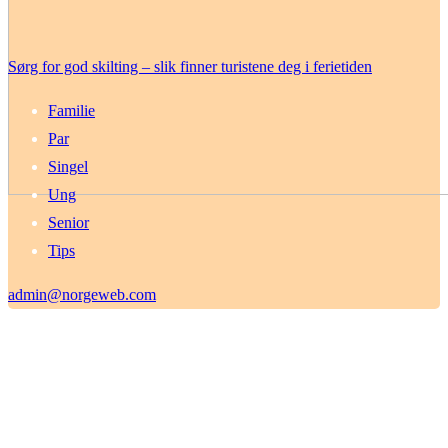
Sørg for god skilting – slik finner turistene deg i ferietiden
Familie
Par
Singel
Ung
Senior
Tips
admin@norgeweb.com