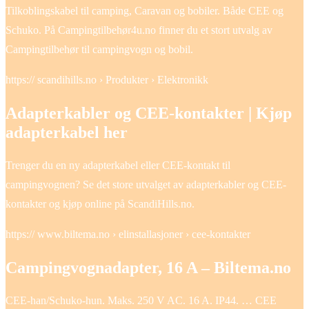
Tilkoblingskabel til camping, Caravan og bobiler. Både CEE og
Schuko. På Campingtilbehør4u.no finner du et stort utvalg av
Campingtilbehør til campingvogn og bobil.
https:// scandihills.no › Produkter › Elektronikk
Adapterkabler og CEE-kontakter | Kjøp
adapterkabel her
Trenger du en ny adapterkabel eller CEE-kontakt til
campingvognen? Se det store utvalget av adapterkabler og CEE-
kontakter og kjøp online på ScandiHills.no.
https:// www.biltema.no › elinstallasjoner › cee-kontakter
Campingvognadapter, 16 A – Biltema.no
CEE-han/Schuko-hun. Maks. 250 V AC. 16 A. IP44. … CEE