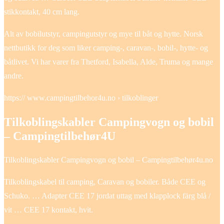
stikkontakt, 40 cm lang.
Alt av bobilutstyr, campingutstyr og mye til båt og hytte. Norsk
nettbutikk for deg som liker camping-, caravan-, bobil-, hytte- og
båtlivet. Vi har varer fra Thetford, Isabella, Alde, Truma og mange
andre.
https:// www.campingtilbehor4u.no › tilkoblinger
Tilkoblingskabler Campingvogn og bobil
– Campingtilbehør4U
Tilkoblingskabler Campingvogn og bobil – Campingtilbehør4u.no
Tilkoblingskabel til camping, Caravan og bobiler. Både CEE og
Schuko. … Adapter CEE 17 jordat uttag med klapplock färg blå /
vit … CEE 17 kontakt, hvit.