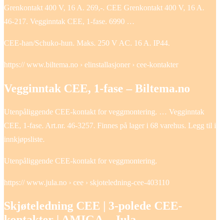
Grenkontakt 400 V, 16 A. 269,-. CEE Grenkontakt 400 V, 16 A.
46-217. Vegginntak CEE, 1-fase. 6990 …
CEE-han/Schuko-hun. Maks. 250 V AC. 16 A. IP44.
https:// www.biltema.no › elinstallasjoner › cee-kontakter
Vegginntak CEE, 1-fase – Biltema.no
Utenpåliggende CEE-kontakt for veggmontering. … Vegginntak
CEE, 1-fase. Art.nr. 46-3257. Finnes på lager i 68 varehus. Legg til i
innkjøpsliste.
Utenpåliggende CEE-kontakt for veggmontering.
https:// www.jula.no › cee › skjoteledning-cee-403110
Skjøteledning CEE | 3-polede CEE-
kontakter | AMIGA – Jula