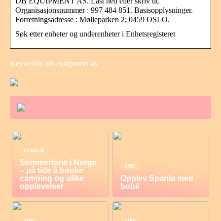
DB EQUIPMENT AS. Last ned eller skriv ut.
Organisasjonsnummer : 997 484 851. Basisopplysninger.
Forretningsadresse : Mølleparken 2; 0459 OSLO.
Søk etter enheter og underenheter i Enhetsregisteret
Keywords: db equipment as
FAMILIE
Sommerferie i Norge
TIPS
– på tide å booke
camping og ulike
Opplev Spania med
opplevelser
bobil
TIPS
TIPS