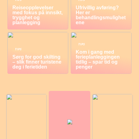
Reiseopplevelser
Ufrivillig avføring?
med fokus på innsikt,
Her er
trygghet og
behandlingsmulighet
planlegging
ene
TIPS
TIPS
Kom i gang med
Sørg for god skilting
ferieplanleggingen
– slik finner turistene
tidlig – spar tid og
deg i ferietiden
penger