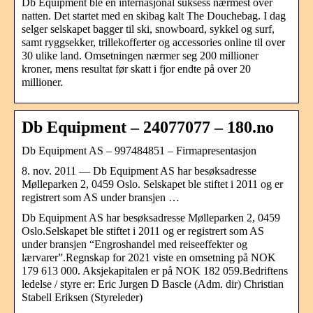
Db Equipment ble en internasjonal suksess nærmest over
natten. Det startet med en skibag kalt The Douchebag. I dag
selger selskapet bagger til ski, snowboard, sykkel og surf,
samt ryggsekker, trillekofferter og accessories online til over
30 ulike land. Omsetningen nærmer seg 200 millioner
kroner, mens resultat før skatt i fjor endte på over 20
millioner.
Db Equipment – 24077077 – 180.no
Db Equipment AS – 997484851 – Firmapresentasjon
8. nov. 2011 — Db Equipment AS har besøksadresse
Mølleparken 2, 0459 Oslo. Selskapet ble stiftet i 2011 og er
registrert som AS under bransjen …
Db Equipment AS har besøksadresse Mølleparken 2, 0459
Oslo.Selskapet ble stiftet i 2011 og er registrert som AS
under bransjen “Engroshandel med reiseeffekter og
lærvarer”.Regnskap for 2021 viste en omsetning på NOK
179 613 000. Aksjekapitalen er på NOK 182 059.Bedriftens
ledelse / styre er: Eric Jurgen D Bascle (Adm. dir) Christian
Stabell Eriksen (Styreleder)