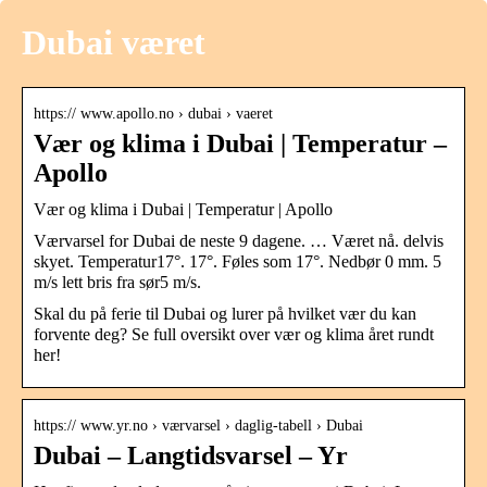
Dubai været
https:// www.apollo.no › dubai › vaeret
Vær og klima i Dubai | Temperatur –
Apollo
Vær og klima i Dubai | Temperatur | Apollo
Værvarsel for Dubai de neste 9 dagene. … Været nå. delvis
skyet. Temperatur17°. 17°. Føles som 17°. Nedbør 0 mm. 5
m/s lett bris fra sør5 m/s.
Skal du på ferie til Dubai og lurer på hvilket vær du kan
forvente deg? Se full oversikt over vær og klima året rundt
her!
https:// www.yr.no › værvarsel › daglig-tabell › Dubai
Dubai – Langtidsvarsel – Yr