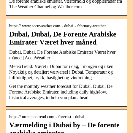
De forente arabiske emirater, værforhold og dopplerradar fra
The Weather Channel og Weather.com
https:// www.accuweather.com › dubai › february-weather
Dubai, Dubai, De Forente Arabiske
Emirater Været hver måned
Dubai, Dubai, De Forente Arabiske Emirater Været hver
måned | AccuWeather
MeteoTrend: Været i Dubai for i dag, i morgen og uken.
Nøyaktig og detaljert værvarsel i Dubai. Temperatur og
luftfuktighet, trykk, hastighet og vindretning …
Get the monthly weather forecast for Dubai, Dubai, De
Forente Arabiske Emirater, including daily high/low,
historical averages, to help you plan ahead.
https:// no.meteotrend.com › forecast › dubai
Værmelding i Dubai by – De forente
arabiske emirater