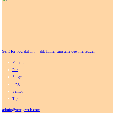
Sørg for god skilting – slik finner turistene deg i ferietiden
Familie
Par
Singel
Ung
Senior
Tips
admin@norgeweb.com