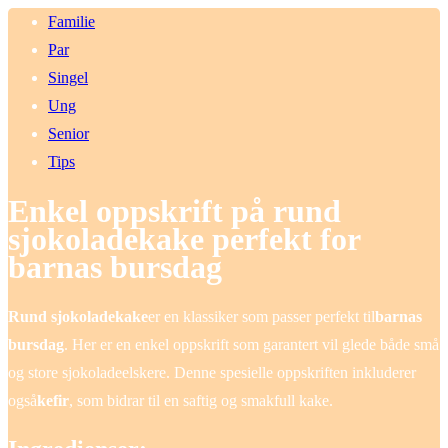
Familie
Par
Singel
Ung
Senior
Tips
Enkel oppskrift på rund
sjokoladekake perfekt for
barnas bursdag
Rund sjokoladekake
er en klassiker som passer perfekt til
barnas
bursdag
. Her er en enkel oppskrift som garantert vil glede både små
og store sjokoladeelskere. Denne spesielle oppskriften inkluderer
også
kefir
, som bidrar til en saftig og smakfull kake.