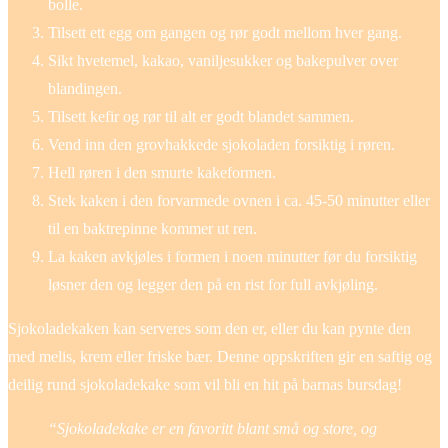
bolle.
Tilsett ett egg om gangen og rør godt mellom hver gang.
Sikt hvetemel, kakao, vaniljesukker og bakepulver over
blandingen.
Tilsett kefir og rør til alt er godt blandet sammen.
Vend inn den grovhakkede sjokoladen forsiktig i røren.
Hell røren i den smurte kakeformen.
Stek kaken i den forvarmede ovnen i ca. 45-50 minutter eller
til en baktrepinne kommer ut ren.
La kaken avkjøles i formen i noen minutter før du forsiktig
løsner den og legger den på en rist for full avkjøling.
Sjokoladekaken kan serveres som den er, eller du kan pynte den
med melis, krem eller friske bær. Denne oppskriften gir en saftig og
deilig rund sjokoladekake som vil bli en hit på barnas bursdag!
“Sjokoladekake er en favoritt blant små og store, og