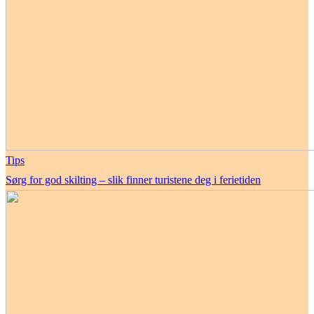
Tips
Sørg for god skilting – slik finner turistene deg i ferietiden