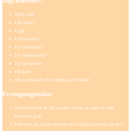
Ingredienser:
200 g smør
4 dl sukker
4 egg
6 dl hvetemel
4 ss bakekakao
2 ts vaniljesukker
2 ts bakepulver
4 dl kefir
100 g sjokolade (helst mørk), grovhakket
Fremgangsmåte:
Forvarm ovnen til 180 grader Celsius og smør en rund
kakeform godt.
Pisk smør og sukker sammen til en luftig blanding i en stor