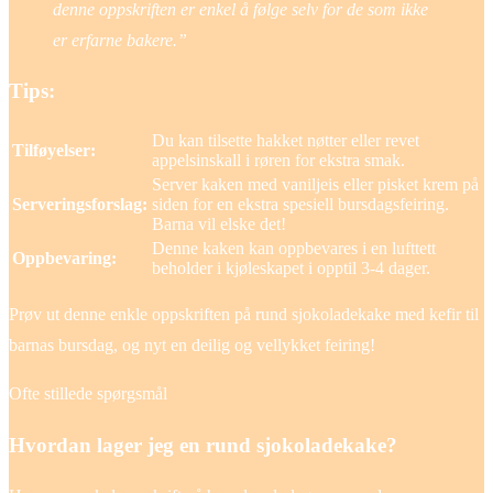
denne oppskriften er enkel å følge selv for de som ikke
er erfarne bakere.”
Tips:
Du kan tilsette hakket nøtter eller revet
Tilføyelser:
appelsinskall i røren for ekstra smak.
Server kaken med vaniljeis eller pisket krem på
Serveringsforslag:
siden for en ekstra spesiell bursdagsfeiring.
Barna vil elske det!
Denne kaken kan oppbevares i en lufttett
Oppbevaring:
beholder i kjøleskapet i opptil 3-4 dager.
Prøv ut denne enkle oppskriften på rund sjokoladekake med kefir til
barnas bursdag, og nyt en deilig og vellykket feiring!
Ofte stillede spørgsmål
Hvordan lager jeg en rund sjokoladekake?