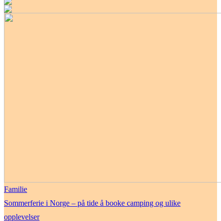
Familie
Sommerferie i Norge – på tide å booke camping og ulike
opplevelser