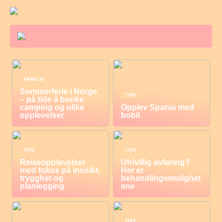
FAMILIE
Sommerferie i Norge
TIPS
– på tide å booke
camping og ulike
Opplev Spania med
opplevelser
bobil
TIPS
TIPS
Reiseopplevelser
Ufrivillig avføring?
med fokus på innsikt,
Her er
trygghet og
behandlingsmulighet
planlegging
ene
TIPS