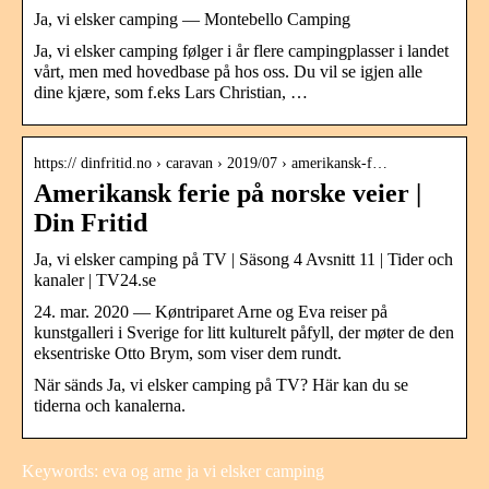
Ja, vi elsker camping — Montebello Camping
Ja, vi elsker camping følger i år flere campingplasser i landet
vårt, men med hovedbase på hos oss. Du vil se igjen alle
dine kjære, som f.eks Lars Christian, …
https:// dinfritid.no › caravan › 2019/07 › amerikansk-f…
Amerikansk ferie på norske veier |
Din Fritid
Ja, vi elsker camping på TV | Säsong 4 Avsnitt 11 | Tider och
kanaler | TV24.se
24. mar. 2020 — Køntriparet Arne og Eva reiser på
kunstgalleri i Sverige for litt kulturelt påfyll, der møter de den
eksentriske Otto Brym, som viser dem rundt.
När sänds Ja, vi elsker camping på TV? Här kan du se
tiderna och kanalerna.
Keywords: eva og arne ja vi elsker camping