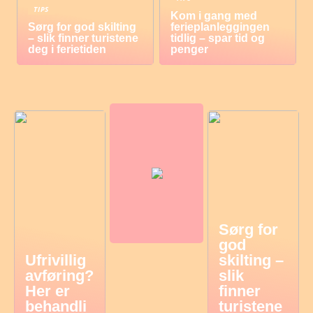
TIPS
Kom i gang med
Sørg for god skilting
ferieplanleggingen
– slik finner turistene
tidlig – spar tid og
deg i ferietiden
penger
Sørg for
god
Ufrivillig
skilting –
avføring?
slik
Her er
finner
behandli
turistene