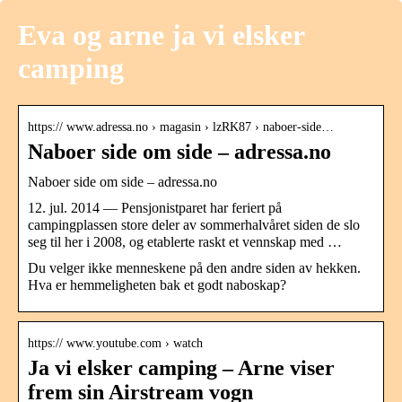
Eva og arne ja vi elsker
camping
https:// www.adressa.no › magasin › lzRK87 › naboer-side…
Naboer side om side – adressa.no
Naboer side om side – adressa.no
12. jul. 2014 — Pensjonistparet har feriert på
campingplassen store deler av sommerhalvåret siden de slo
seg til her i 2008, og etablerte raskt et vennskap med …
Du velger ikke menneskene på den andre siden av hekken.
Hva er hemmeligheten bak et godt naboskap?
https:// www.youtube.com › watch
Ja vi elsker camping – Arne viser
frem sin Airstream vogn