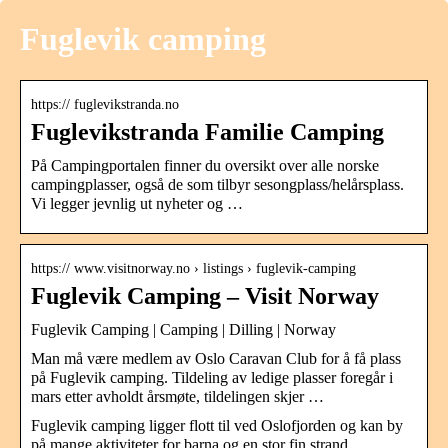
Fuglevik camping
https:// fuglevikstranda.no
Fuglevikstranda Familie Camping
På Campingportalen finner du oversikt over alle norske
campingplasser, også de som tilbyr sesongplass/helårsplass.
Vi legger jevnlig ut nyheter og …
https:// www.visitnorway.no › listings › fuglevik-camping
Fuglevik Camping – Visit Norway
Fuglevik Camping | Camping | Dilling | Norway
Man må være medlem av Oslo Caravan Club for å få plass
på Fuglevik camping. Tildeling av ledige plasser foregår i
mars etter avholdt årsmøte, tildelingen skjer …
Fuglevik camping ligger flott til ved Oslofjorden og kan by
på mange aktiviteter for barna og en stor fin strand.