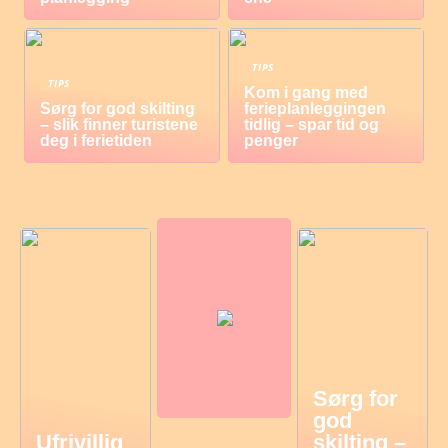
TIPS
TIPS
Kom i gang med
Sørg for god skilting
ferieplanleggingen
– slik finner turistene
tidlig – spar tid og
deg i ferietiden
penger
Sørg for
god
Ufrivillig
skilting –