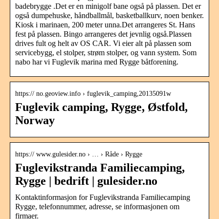
badebrygge .Det er en minigolf bane også på plassen. Det er
også dumpehuske, håndballmål, basketballkurv, noen benker.
Kiosk i marinaen, 200 meter unna.Det arrangeres St. Hans
fest på plassen. Bingo arrangeres det jevnlig også.Plassen
drives fult og helt av OS CAR. Vi eier alt på plassen som
servicebygg, el stolper, strøm stolper, og vann system. Som
nabo har vi Fuglevik marina med Rygge båtforening.
https:// no.geoview.info › fuglevik_camping,20135091w
Fuglevik camping, Rygge, Østfold,
Norway
https:// www.gulesider.no › … › Råde › Rygge
Fuglevikstranda Familiecamping,
Rygge | bedrift | gulesider.no
Kontaktinformasjon for Fuglevikstranda Familiecamping
Rygge, telefonnummer, adresse, se informasjonen om
firmaer.