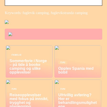
Keywords: fuglevik camping, fuglevikstranda camping
FAMILIE
Sommerferie i Norge
TIPS
– på tide å booke
camping og ulike
Opplev Spania med
opplevelser
bobil
TIPS
TIPS
Reiseopplevelser
Ufrivillig avføring?
med fokus på innsikt,
Her er
trygghet og
behandlingsmulighet
planlegging
ene