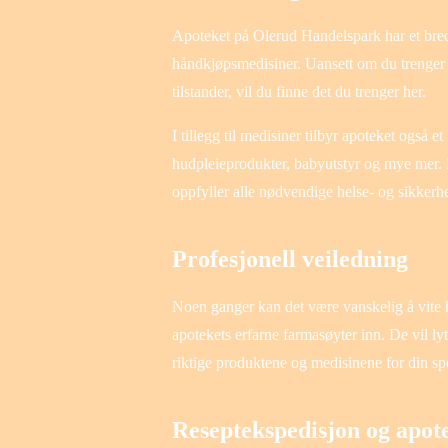
Apoteket på Olerud Handelspark har et bredt
håndkjøpsmedisiner. Uansett om du trenger sm
tilstander, vil du finne det du trenger her.
I tillegg til medisiner tilbyr apoteket også 
hudpleieprodukter, babyutstyr og mye mer. 
oppfyller alle nødvendige helse- og sikkerhe
Profesjonell veiledning
Noen ganger kan det være vanskelig å vite h
apotekets erfarne farmasøyter inn. De vil lyt
riktige produktene og medisinene for din spe
Reseptekspedisjon og apote