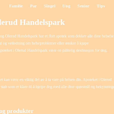
Familie
Par
Singel
Ung
Senior
Tips
Olerud Handelspark
, og Olerud Handelspark har et flott apotek som dekker alle dine helseb
åd og veiledning om helseproblemer eller ønsker å kjøpe
poteket i Olerud Handelspark være en pålitelig destinasjon for deg.
ket kan være en viktig del av å ta vare på helsen din. Apoteket i Olerud
stab som er klare til å hjelpe deg med alle dine spørsmål og bekymring
 og produkter