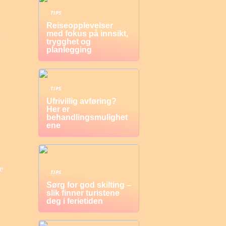
TIPS
Reiseopplevelser
e
med fokus på innsikt,
trygghet og
planlegging
TIPS
Ufrivillig avføring?
Her er
behandlingsmulighet
ene
e
TIPS
Sørg for god skilting –
slik finner turistene
deg i ferietiden