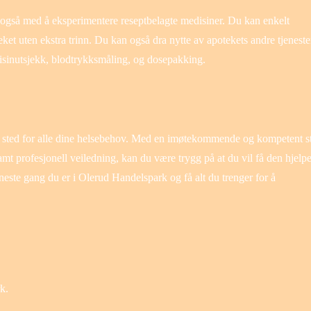
også med å eksperimentere reseptbelagte medisiner. Du kan enkelt
eket uten ekstra trinn. Du kan også dra nytte av apotekets andre tjeneste
inutsjekk, blodtrykksmåling, og dosepakking.
o sted for alle dine helsebehov. Med en imøtekommende og kompetent s
amt profesjonell veiledning, kan du være trygg på at du vil få den hjelp
neste gang du er i Olerud Handelspark og få alt du trenger for å
k.