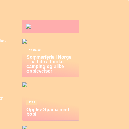
ehov.
FAMILIE
Sommerferie i Norge
– på tide å booke
camping og ulike
opplevelser
er
TIPS
Opplev Spania med
bobil