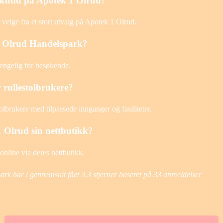
lskudd på Apotek 1 Olrud?
velge fra et stort utvalg på Apotek 1 Olrud.
å Olrud Handelspark?
jengelig for besøkende.
r rullestolbrukere?
tolbrukere med tilpassede innganger og fasiliteter.
1 Olrud sin nettbutikk?
online via deres nettbutikk.
park har i gennemsnit fået
3.3
stjerner baseret på
33
anmeldelser