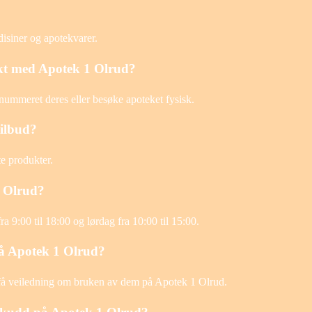
disiner og apotekvarer.
kt med Apotek 1 Olrud?
ummeret deres eller besøke apoteket fysisk.
tilbud?
te produkter.
1 Olrud?
a 9:00 til 18:00 og lørdag fra 10:00 til 15:00.
 på Apotek 1 Olrud?
g få veiledning om bruken av dem på Apotek 1 Olrud.