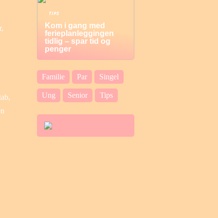
TIPS
Kom i gang med
r,
ferieplanleggingen
tidlig – spar tid og
penger
Familie
Par
Singel
Ung
Senior
Tips
tab,
en