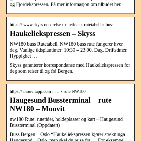
og Fjordekspressen. Få mer informasjon om tilbudet her.
https:// www.skyss.no › reise › rutetider › rutetabellar-buss
Haukeliekspressen – Skyss
NW180 buss Rutetabell. NW180 buss rute fungerer hver
dag. Vanlige tidsplantimer: 10:30 – 23:00. Dag, Driftstimer,
Hyppighet …
Skyss garanterer korrespondanse med Haukeliekspressen for
deg som reiser til og frå Bergen.
https:// moovitapp.com › … › rute NW180
Haugesund Bussterminal – rute
NW180 – Moovit
nw180 Rute: rutetider, holdeplasser og kart – Haugesund
Bussterminal (Oppdatert)
Buss Bergen – Oslo “Haukeliekspressen kjører strekninga
Haugesund – Oslo, men skal du reise fra … For eksempel