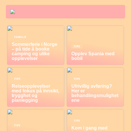
FAMILIE
Sommerferie i Norge
TIPS
– på tide å booke
camping og ulike
Opplev Spania med
opplevelser
bobil
TIPS
TIPS
Reiseopplevelser
Ufrivillig avføring?
med fokus på innsikt,
Her er
trygghet og
behandlingsmulighet
planlegging
ene
TIPS
TIPS
Kom i gang med