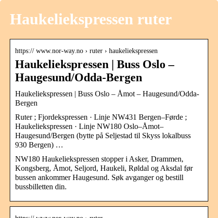
Haukeliekspressen ruter
https:// www.nor-way.no › ruter › haukeliekspressen
Haukeliekspressen | Buss Oslo –
Haugesund/Odda-Bergen
Haukeliekspressen | Buss Oslo – Åmot – Haugesund/Odda-
Bergen
Ruter ; Fjordekspressen · Linje NW431 Bergen–Førde ;
Haukeliekspressen · Linje NW180 Oslo–Åmot–
Haugesund/Bergen (bytte på Seljestad til Skyss lokalbuss
930 Bergen) …
NW180 Haukeliekspressen stopper i Asker, Drammen,
Kongsberg, Åmot, Seljord, Haukeli, Røldal og Aksdal før
bussen ankommer Haugesund. Søk avganger og bestill
bussbilletten din.