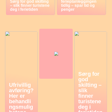
Sørg for god skilting
ferieplanleggingen
– slik finner turistene
tidlig – spar tid og
deg i ferietiden
penger
Sørg for
god
Ufrivillig
skilting –
avføring?
slik
Her er
finner
behandli
turistene
ngsmulig
deg i