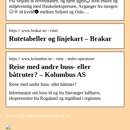
Fra Seljord til hovedstaden, og hjem igjen😊 Reis enkelt og
miljøvennlig med Haukeliekspressen. Avganger fra morgen
🌝🌞 til kveld🌚 mellom Seljord og Oslo….
https:// www.brakar.no › ruter
Rutetabeller og linjekart – Brakar
https:// www.kolumbus.no › reise › andre-operatorer
Reise med andre buss- eller
båtruter? – Kolumbus AS
Reise med andre buss- eller båtruter?
Informasjon om buss til og fra Stavanger lufthavn,
ekspressruter fra Rogaland og togtilbud i regionen.
Keywords: haukeliekspressen ruter