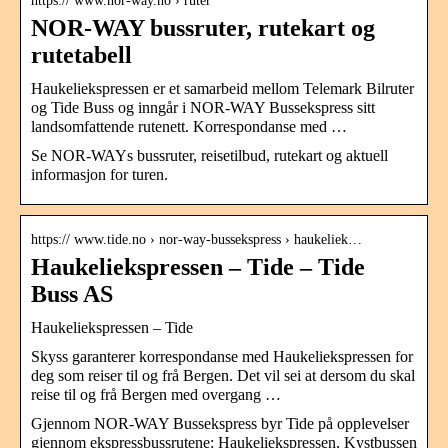
https:// www.nor-way.no › ruter
NOR-WAY bussruter, rutekart og
rutetabell
Haukeliekspressen er et samarbeid mellom Telemark Bilruter
og Tide Buss og inngår i NOR-WAY Bussekspress sitt
landsomfattende rutenett. Korrespondanse med …
Se NOR-WAYs bussruter, reisetilbud, rutekart og aktuell
informasjon for turen.
https:// www.tide.no › nor-way-bussekspress › haukeliek…
Haukeliekspressen – Tide – Tide
Buss AS
Haukeliekspressen – Tide
Skyss garanterer korrespondanse med Haukeliekspressen for
deg som reiser til og frå Bergen. Det vil sei at dersom du skal
reise til og frå Bergen med overgang …
Gjennom NOR-WAY Bussekspress byr Tide på opplevelser
gjennom ekspressbussrutene: Haukeliekspressen, Kystbussen