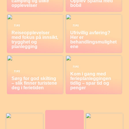
camping og ulike
Opplev Spania med
opplevelser
bobil
TIPS
TIPS
Reiseopplevelser
Ufrivillig avføring?
med fokus på innsikt,
Her er
trygghet og
behandlingsmulighet
planlegging
ene
TIPS
TIPS
Kom i gang med
Sørg for god skilting
ferieplanleggingen
– slik finner turistene
tidlig – spar tid og
deg i ferietiden
penger