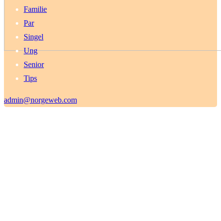
Familie
Par
Singel
Ung
Senior
Tips
admin@norgeweb.com