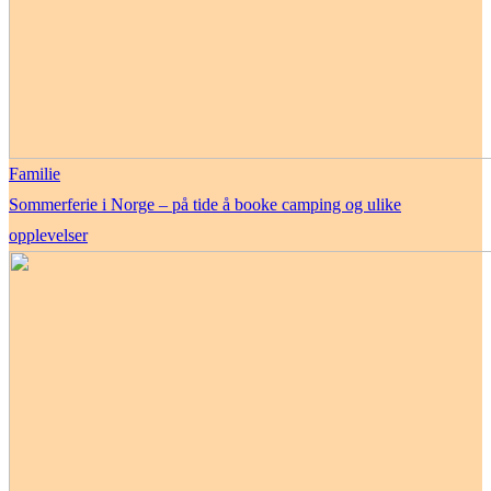
Familie
Sommerferie i Norge – på tide å booke camping og ulike
opplevelser