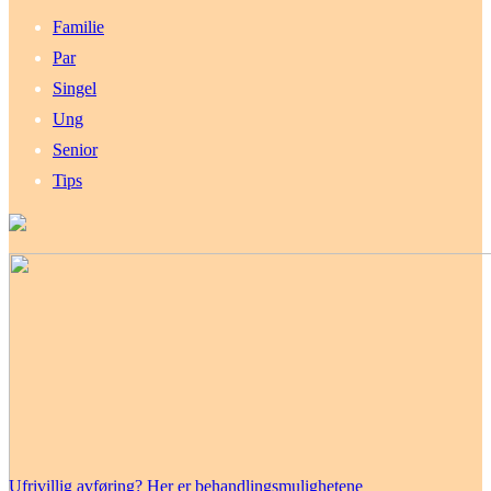
Familie
Par
Singel
Ung
Senior
Tips
Ufrivillig avføring? Her er behandlingsmulighetene