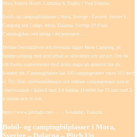
Mora Parken Hotell, Camping & Stugby | Visit Dalarna
Bobil- og campingbilplasser i Mora, Sverige · Favoritt. Steiner’s
Camping and Lodge. Mora, Dalarna, Sverige 29,8 km.
Campingplass ved innsjø i det populære …
Mellan Österdalälven och Hemulån ligger Mora Camping, en
familjecamping med stort utbud av aktiviteter och service. Om du
vill förena stadssemester med sköna dagar på stranden har du
kommit rätt. Campingplatsen har 500 campingtomter varav 315 med
el. Det finns självhushållstugor och enklare campingstugor som är
vinterbonande i dalastil med 2-8 bäddar. Hotellet har 73 rum med 2-
4 bäddar och en svit.
https:// www.pitchup.com › … › Svealand › Dalarna
Bobil- og campingbilplasser i Mora,
Sverige – Dalarna – Pitch Up