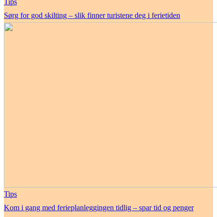
Tips
Sørg for god skilting – slik finner turistene deg i ferietiden
Tips
Kom i gang med ferieplanleggingen tidlig – spar tid og penger