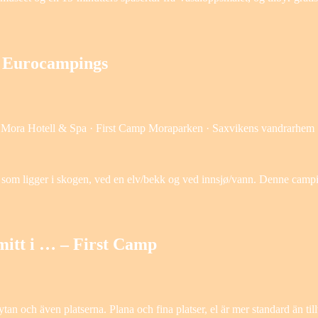
– Eurocampings
· Mora Hotell & Spa · First Camp Moraparken · Saxvikens vandrarhem 
 som ligger i skogen, ved en elv/bekk og ved innsjø/vann. Denne cam
mitt i … – First Camp
n och även platserna. Plana och fina platser, el är mer standard än till