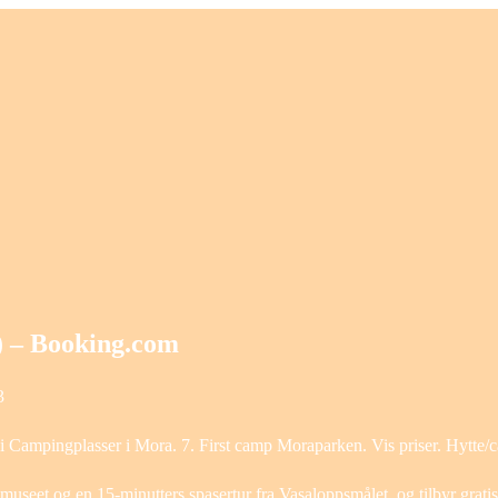
 – Booking.com
3
 i Campingplasser i Mora. 7. First camp Moraparken. Vis priser. Hytte/
useet og en 15-minutters spasertur fra Vasaloppsmålet, og tilbyr grat