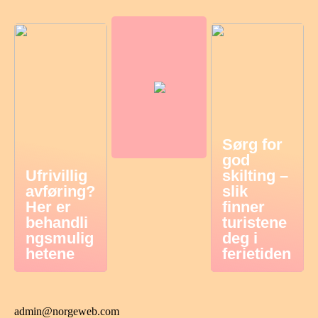
Sørg for
god
Ufrivillig
skilting –
avføring?
slik
Her er
finner
behandli
turistene
ngsmulig
deg i
hetene
ferietiden
admin@norgeweb.com