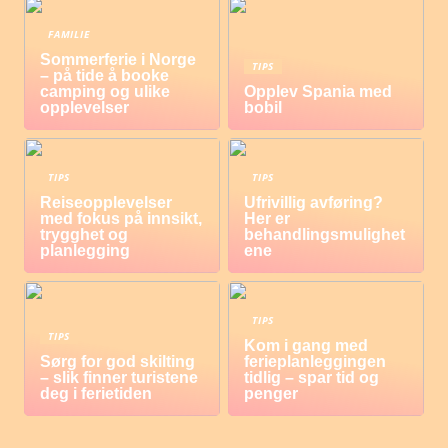
FAMILIE
Sommerferie i Norge
TIPS
– på tide å booke
camping og ulike
Opplev Spania med
opplevelser
bobil
TIPS
TIPS
Reiseopplevelser
Ufrivillig avføring?
med fokus på innsikt,
Her er
trygghet og
behandlingsmulighet
planlegging
ene
TIPS
TIPS
Kom i gang med
Sørg for god skilting
ferieplanleggingen
– slik finner turistene
tidlig – spar tid og
deg i ferietiden
penger