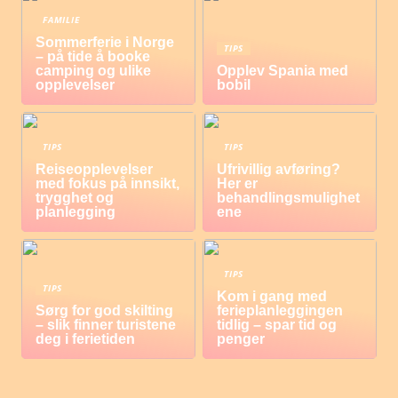
FAMILIE
Sommerferie i Norge
TIPS
– på tide å booke
camping og ulike
Opplev Spania med
opplevelser
bobil
TIPS
TIPS
Reiseopplevelser
Ufrivillig avføring?
med fokus på innsikt,
Her er
trygghet og
behandlingsmulighet
planlegging
ene
TIPS
TIPS
Kom i gang med
Sørg for god skilting
ferieplanleggingen
– slik finner turistene
tidlig – spar tid og
deg i ferietiden
penger