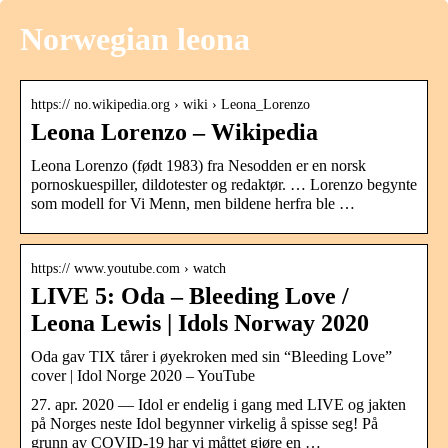
Norwegian leona
https:// no.wikipedia.org › wiki › Leona_Lorenzo
Leona Lorenzo – Wikipedia
Leona Lorenzo (født 1983) fra Nesodden er en norsk
pornoskuespiller, dildotester og redaktør. … Lorenzo begynte
som modell for Vi Menn, men bildene herfra ble …
https:// www.youtube.com › watch
LIVE 5: Oda – Bleeding Love /
Leona Lewis | Idols Norway 2020
Oda gav TIX tårer i øyekroken med sin “Bleeding Love”
cover | Idol Norge 2020 – YouTube
27. apr. 2020 — Idol er endelig i gang med LIVE og jakten
på Norges neste Idol begynner virkelig å spisse seg! På
grunn av COVID-19 har vi måttet gjøre en …