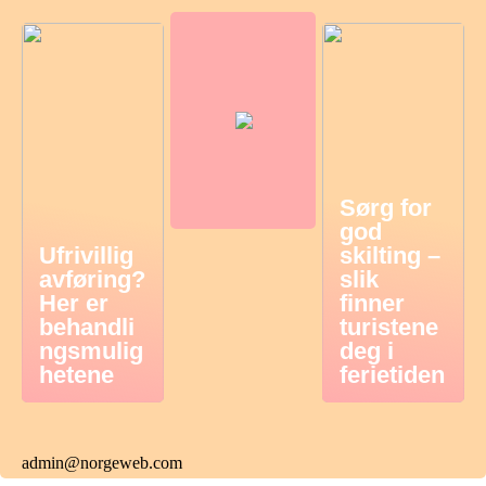
Sørg for
god
Ufrivillig
skilting –
avføring?
slik
Her er
finner
behandli
turistene
ngsmulig
deg i
hetene
ferietiden
admin@norgeweb.com