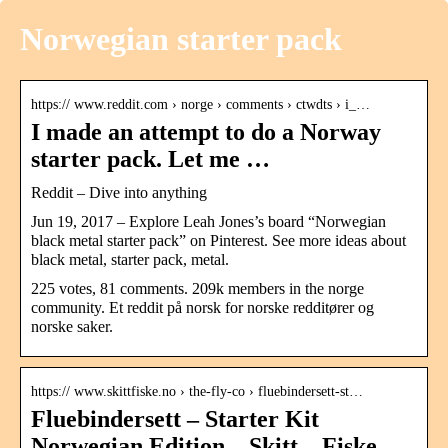
Norwegian starter pack
https:// www.reddit.com › norge › comments › ctwdts › i_…
I made an attempt to do a Norway
starter pack. Let me …
Reddit – Dive into anything
Jun 19, 2017 – Explore Leah Jones’s board “Norwegian
black metal starter pack” on Pinterest. See more ideas about
black metal, starter pack, metal.
225 votes, 81 comments. 209k members in the norge
community. Et reddit på norsk for norske redditører og
norske saker.
https:// www.skittfiske.no › the-fly-co › fluebindersett-st…
Fluebindersett – Starter Kit
Norwegian Edition – Skitt – Fiske