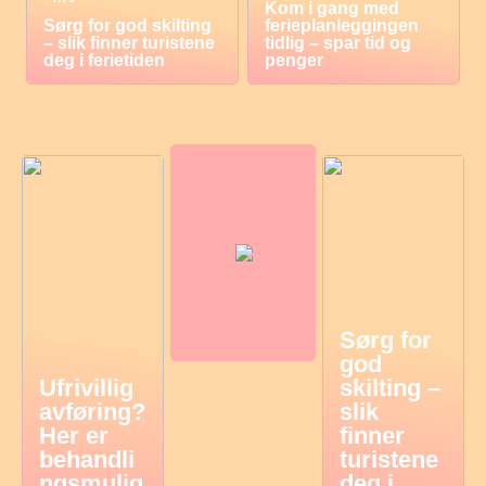
Kom i gang med
Sørg for god skilting
ferieplanleggingen
– slik finner turistene
tidlig – spar tid og
deg i ferietiden
penger
Sørg for
god
Ufrivillig
skilting –
avføring?
slik
Her er
finner
behandli
turistene
ngsmulig
deg i