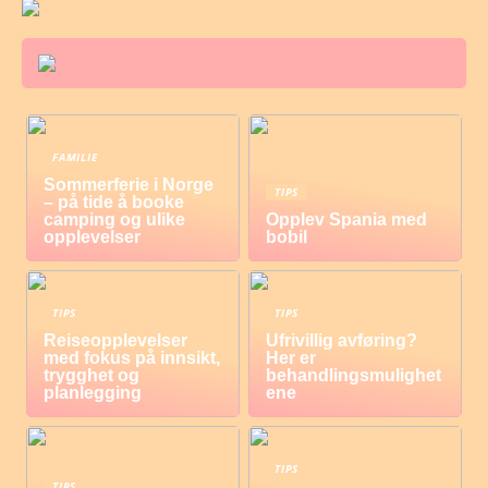
FAMILIE
Sommerferie i Norge
TIPS
– på tide å booke
camping og ulike
Opplev Spania med
opplevelser
bobil
TIPS
TIPS
Reiseopplevelser
Ufrivillig avføring?
med fokus på innsikt,
Her er
trygghet og
behandlingsmulighet
planlegging
ene
TIPS
TIPS