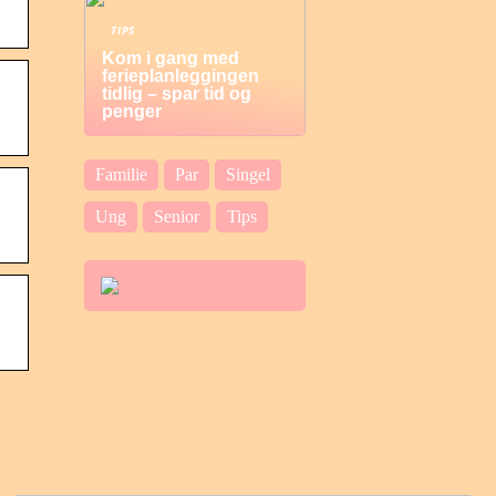
TIPS
Kom i gang med
ferieplanleggingen
tidlig – spar tid og
penger
Familie
Par
Singel
Ung
Senior
Tips