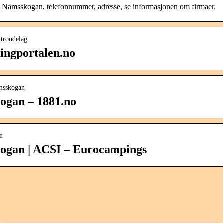
Namsskogan, telefonnummer, adresse, se informasjonen om firmaer.
 trondelag
ngportalen.no
msskogan
ogan – 1881.no
n
gan | ACSI – Eurocampings