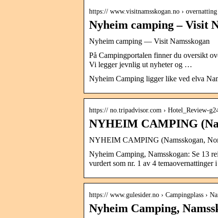
https:// www.visitnamsskogan.no › overnattin
Nyheim camping – Visit 
Nyheim camping — Visit Namsskogan
På Campingportalen finner du oversikt ove
Vi legger jevnlig ut nyheter og …
Nyheim Camping ligger like ved elva N
https:// no.tripadvisor.com › Hotel_Review-
NYHEIM CAMPING (Namss
NYHEIM CAMPING (Namsskogan, Norge) 
Nyheim Camping, Namsskogan: Se 13 reise
vurdert som nr. 1 av 4 temaovernattinger 
https:// www.gulesider.no › Campingplass › N
Nyheim Camping, Namsskog