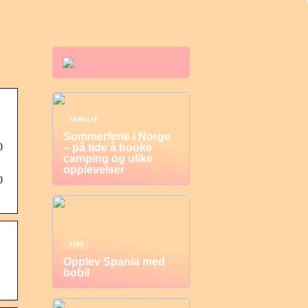
FAMILIE
Sommerferie i Norge
0
– på tide å booke
camping og ulike
opplevelser
0
TIPS
Opplev Spania med
bobil