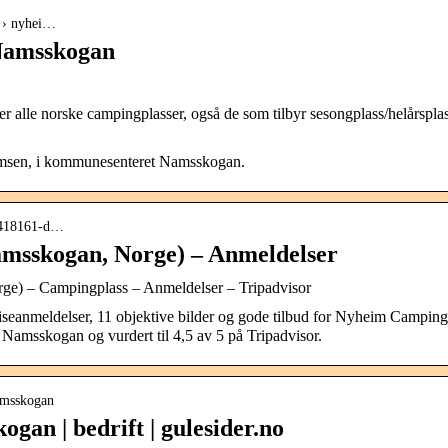
g › nyhei…
Namsskogan
r alle norske campingplasser, også de som tilbyr sesongplass/helårsplas
amsen, i kommunesenteret Namsskogan.
g2418161-d…
kogan, Norge) – Anmeldelser
– Campingplass – Anmeldelser – Tripadvisor
anmeldelser, 11 objektive bilder og gode tilbud for Nyheim Camping
i Namsskogan og vurdert til 4,5 av 5 på Tripadvisor.
amsskogan
an | bedrift | gulesider.no