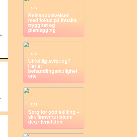
TIPS
Reiseopplevelser
med fokus på innsikt,
trygghet og
planlegging
s.
TIPS
Ufrivillig avføring?
Her er
behandlingsmulighet
ene
,
TIPS
Sørg for god skilting –
slik finner turistene
deg i ferietiden