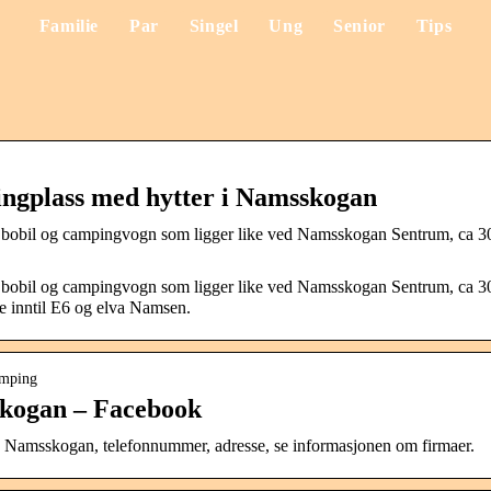
Familie
Par
Singel
Ung
Senior
Tips
gplass med hytter i Namsskogan
r bobil og campingvogn som ligger like ved Namsskogan Sentrum, ca 3
r bobil og campingvogn som ligger like ved Namsskogan Sentrum, ca 3
e inntil E6 og elva Namsen.
amping
kogan – Facebook
Namsskogan, telefonnummer, adresse, se informasjonen om firmaer.