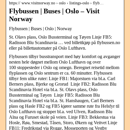
https:// www.visitnorway.no › oslo › listings-oslo › flyb…
Flybussen | Buses | Oslo – Visit
Norway
Flybussen | Buses | Oslo | Norway
St. Olavs plass, Oslo Bussterminal og Tøyen Linje FB5:
Radisson Blu Scandinavia … ved billettkjøp på flybussen.no
eller på billettautomater på Oslo Lufthavn.
Flybussen tilbyr busstransport med høy komfort og avganger
nesten hele døgnet mellom Oslo Lufthavn og over
100 stoppesteder i Oslo og omegn. Beregnet reisetid mellom
flyplassen og Oslo sentrum er ca. 60 minutter. Flybussen
tilbyr fem ulike ruter: Linje FB1: Majorstuen via bl.a. Carl
Berners plass, Bjerke og Grorud Linje FB2: Radisson Blu
Scandinavia Hotel via bl.a. St. Olavs plass, Oslo
Bussterminal og Tøyen Linje FB5: Radisson Blu
Scandinavia Hotel via bl.a. St. Hanshaugen, Carl Berners
plass og Hasle FB2 og FB5 kjører samme rute fra Helsfyr til
Oslo Lufthavn og stopper bl.a. ved Ulven, Radisson Blu
Alna og Furuset skole på veien. Linje FB3: Bekkestua via
Hosle, Røa, Smestad, Tåsen, Storo, Økern og Veitvet Linje
FB11: Fredrikstad via Rygge, Mosseporten og Vestby