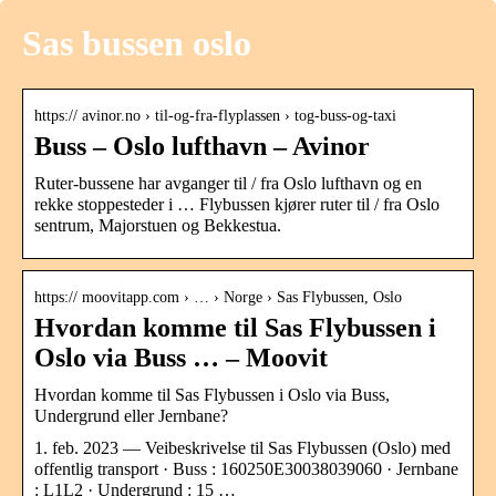
Sas bussen oslo
https:// avinor.no › til-og-fra-flyplassen › tog-buss-og-taxi
Buss – Oslo lufthavn – Avinor
Ruter-bussene har avganger til / fra Oslo lufthavn og en
rekke stoppesteder i … Flybussen kjører ruter til / fra Oslo
sentrum, Majorstuen og Bekkestua.
https:// moovitapp.com › … › Norge › Sas Flybussen, Oslo
Hvordan komme til Sas Flybussen i
Oslo via Buss … – Moovit
Hvordan komme til Sas Flybussen i Oslo via Buss,
Undergrund eller Jernbane?
1. feb. 2023 — Veibeskrivelse til Sas Flybussen (Oslo) med
offentlig transport · Buss : 160250E30038039060 · Jernbane
: L1L2 · Undergrund : 15 …