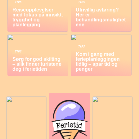
TIPS
TIPS
Reiseopplevelser
Ufrivillig avføring?
med fokus på innsikt,
Her er
trygghet og
behandlingsmulighet
planlegging
ene
TIPS
TIPS
Kom i gang med
Sørg for god skilting
ferieplanleggingen
– slik finner turistene
tidlig – spar tid og
deg i ferietiden
penger