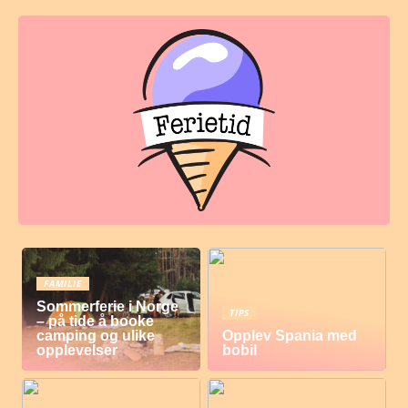
FAMILIE
Sommerferie i Norge
TIPS
– på tide å booke
camping og ulike
Opplev Spania med
opplevelser
bobil