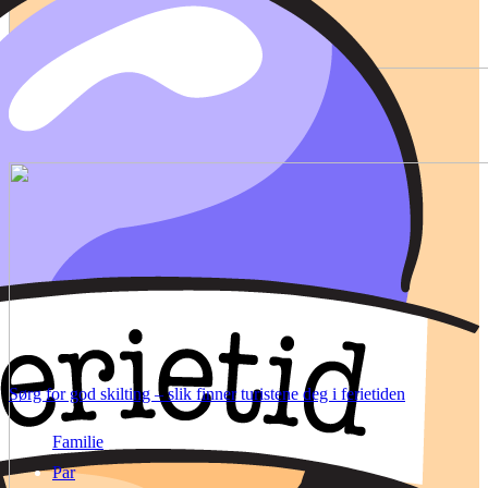
Sørg for god skilting – slik finner turistene deg i ferietiden
Familie
Par