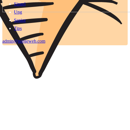
Singel
Ung
Senior
Tips
admin@norgeweb.com