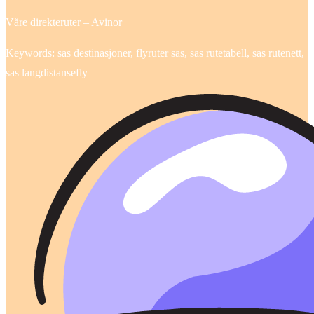
Våre direkteruter – Avinor
Keywords: sas destinasjoner, flyruter sas, sas rutetabell, sas rutenett,
sas langdistansefly