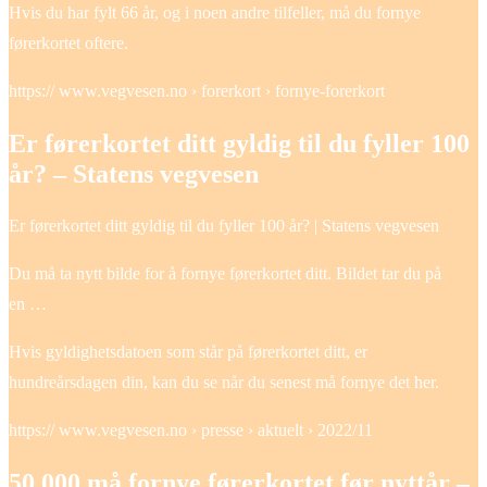
Hvis du har fylt 66 år, og i noen andre tilfeller, må du fornye
førerkortet oftere.
https:// www.vegvesen.no › forerkort › fornye-forerkort
Er førerkortet ditt gyldig til du fyller 100
år? – Statens vegvesen
Er førerkortet ditt gyldig til du fyller 100 år? | Statens vegvesen
Du må ta nytt bilde for å fornye førerkortet ditt. Bildet tar du på
en …
Hvis gyldighetsdatoen som står på førerkortet ditt, er
hundreårsdagen din, kan du se når du senest må fornye det her.
https:// www.vegvesen.no › presse › aktuelt › 2022/11
50 000 må fornye førerkortet før nyttår –