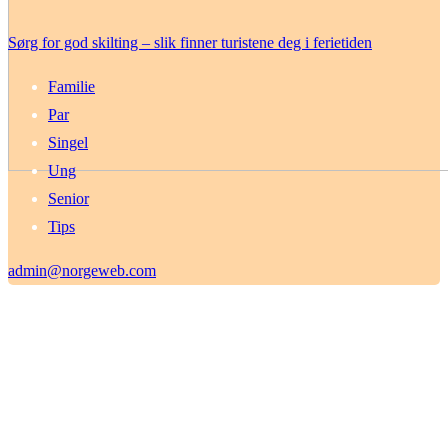
Sørg for god skilting – slik finner turistene deg i ferietiden
Familie
Par
Singel
Ung
Senior
Tips
admin@norgeweb.com