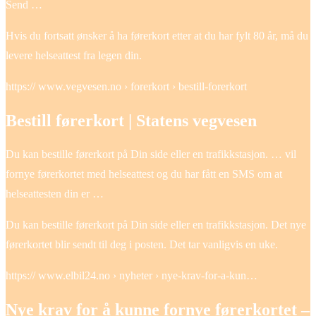
Send …
Hvis du fortsatt ønsker å ha førerkort etter at du har fylt 80 år, må du
levere helseattest fra legen din.
https:// www.vegvesen.no › forerkort › bestill-forerkort
Bestill førerkort | Statens vegvesen
Du kan bestille førerkort på Din side eller en trafikkstasjon. … vil
fornye førerkortet med helseattest og du har fått en SMS om at
helseattesten din er …
Du kan bestille førerkort på Din side eller en trafikkstasjon. Det nye
førerkortet blir sendt til deg i posten. Det tar vanligvis en uke.
https:// www.elbil24.no › nyheter › nye-krav-for-a-kun…
Nye krav for å kunne fornye førerkortet –