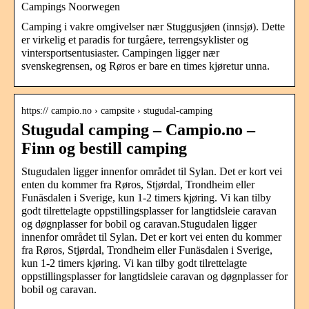
Campings Noorwegen
Camping i vakre omgivelser nær Stuggusjøen (innsjø). Dette
er virkelig et paradis for turgåere, terrengsyklister og
vintersportsentusiaster. Campingen ligger nær
svenskegrensen, og Røros er bare en times kjøretur unna.
https:// campio.no › campsite › stugudal-camping
Stugudal camping – Campio.no –
Finn og bestill camping
Stugudalen ligger innenfor området til Sylan. Det er kort vei
enten du kommer fra Røros, Stjørdal, Trondheim eller
Funäsdalen i Sverige, kun 1-2 timers kjøring. Vi kan tilby
godt tilrettelagte oppstillingsplasser for langtidsleie caravan
og døgnplasser for bobil og caravan.Stugudalen ligger
innenfor området til Sylan. Det er kort vei enten du kommer
fra Røros, Stjørdal, Trondheim eller Funäsdalen i Sverige,
kun 1-2 timers kjøring. Vi kan tilby godt tilrettelagte
oppstillingsplasser for langtidsleie caravan og døgnplasser for
bobil og caravan.