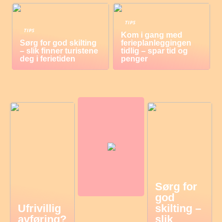
TIPS
TIPS
Kom i gang med
Sørg for god skilting
ferieplanleggingen
– slik finner turistene
tidlig – spar tid og
deg i ferietiden
penger
Sørg for
god
Ufrivillig
skilting –
avføring?
slik