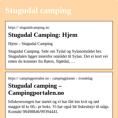
Stugudal camping
https:// stugudalcamping.no
Stugudal Camping: Hjem
Hjem – Stugudal Camping
Stugudal Camping. Side om Tydal og Sylanområdet her.
Stugudalen ligger innenfor området til Sylan. Det er kort vei
enten du kommer fra Røros, Stjørdal, …
https:// campingportalen.no › campingplasser › trondelag
Stugudal camping –
Campingportalen.no
Isfiskesesongen har startet og vi har fått inn kvit og rød
maggot til kr 60,- pr boks. Vi har også litt fiskeutstyr til salgs.
Kontakt 98498846/99394441.