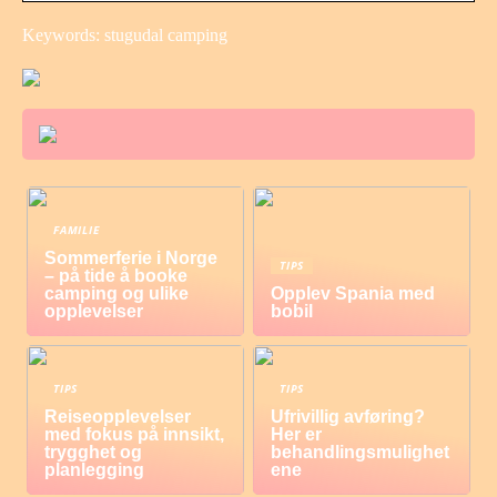
Keywords: stugudal camping
FAMILIE
Sommerferie i Norge
TIPS
– på tide å booke
camping og ulike
Opplev Spania med
opplevelser
bobil
TIPS
TIPS
Reiseopplevelser
Ufrivillig avføring?
med fokus på innsikt,
Her er
trygghet og
behandlingsmulighet
planlegging
ene