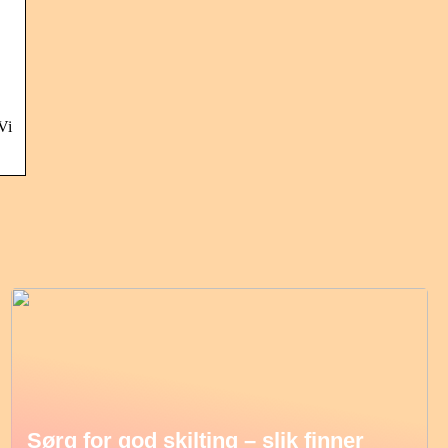
Vi
Sørg for god skilting – slik finner