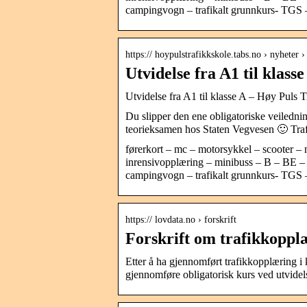
campingvogn – trafikalt grunnkurs- TG
https:// hoypulstrafikkskole.tabs.no › nyheter 
Utvidelse fra A1 til klas
Utvidelse fra A1 til klasse A – Høy Puls 
Du slipper den ene obligatoriske veilednin
teorieksamen hos Staten Vegvesen 🙂 Traf
førerkort – mc – motorsykkel – scooter –
inrensivopplæring – minibuss – B – BE –
campingvogn – trafikalt grunnkurs- TG
https:// lovdata.no › forskrift
Forskrift om trafikkoppl
Etter å ha gjennomført trafikkopplæring i 
gjennomføre obligatorisk kurs ved utvide