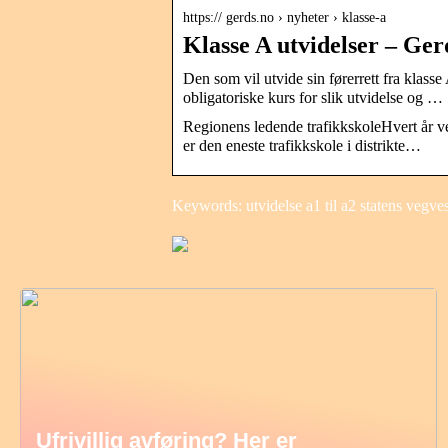
https:// gerds.no › nyheter › klasse-a
Klasse A utvidelser – Ger
Den som vil utvide sin førerrett fra klass
obligatoriske kurs for slik utvidelse og …
Regionens ledende trafikkskoleHvert år v
er den eneste trafikkskole i distrikte…
Keywords: utvidelse a1 til a2 statens vegve
Ufrivillig avføring? Her er