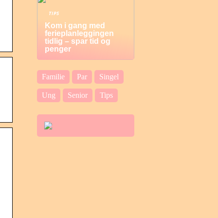
TIPS
Kom i gang med
ferieplanleggingen
tidlig – spar tid og
penger
Familie
Par
Singel
Ung
Senior
Tips