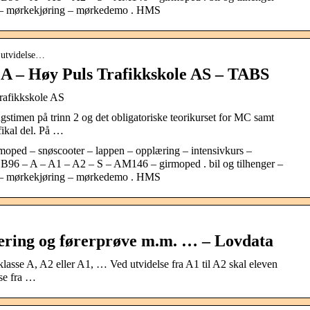
S – mørkekjøring – mørkedemo . HMS
› utvidelse…
se A – Høy Puls Trafikkskole AS – TABS
Trafikkskole AS
gstimen på trinn 2 og det obligatoriske teorikurset for MC samt
ikal del. På …
 moped – snøscooter – lappen – opplæring – intensivkurs –
 B96 – A – A1 – A2 – S – AM146 – girmoped . bil og tilhenger –
S – mørkekjøring – mørkedemo . HMS
æring og førerprøve m.m. … – Lovdata
klasse A, A2 eller A1, … Ved utvidelse fra A1 til A2 skal eleven
lse fra …