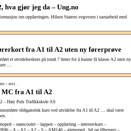
A2, hva gjør jeg da – Ung.no
nformasjon om opplæringen. Hilsen Statens vegvesen i samarbeid med
ørerkort fra A1 til A2 uten ny førerprøve
ført et utvidelseskurs på totalt 7 timer for å kunne få klasse A2 uten ny
esen …
eter › utvi…
 MC fra A1 til A2
A2 – Høy Puls Trafikkskole AS
jennomføre obligatorisk kurs ved utvidelse fra A1 til A2 … skal være
sen.
 moped – snøscooter – lappen – opplæring – intensivkurs –
 B96 – A – A1 – A2 – S – AM146 – girmoped . bil og tilhenger –