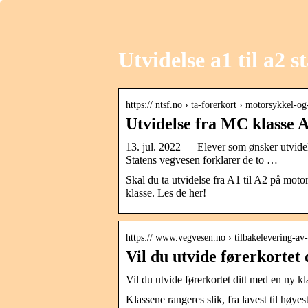
Utvidelse a1 til a2 s
https:// ntsf.no › ta-forerkort › motorsykkel-
Utvidelse fra MC klasse A
13. jul. 2022 — Elever som ønsker utvidelse
Statens vegvesen forklarer de to …
Skal du ta utvidelse fra A1 til A2 på motor
klasse. Les de her!
https:// www.vegvesen.no › tilbakelevering-av-
Vil du utvide førerkortet 
Vil du utvide førerkortet ditt med en ny k
Klassene rangeres slik, fra lavest til h