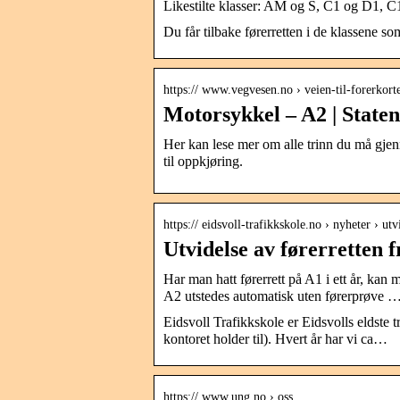
Likestilte klasser: AM og S, C1 og D1,
Du får tilbake førerretten i de klassene so
https:// www.vegvesen.no › veien-til-forerkor
Motorsykkel – A2 | Staten
Her kan lese mer om alle trinn du må gjenn
til oppkjøring.
https:// eidsvoll-trafikkskole.no › nyheter › u
Utvidelse av førerretten f
Har man hatt førerrett på A1 i ett år, kan 
A2 utstedes automatisk uten førerprøve 
Eidsvoll Trafikkskole er Eidsvolls eldste t
kontoret holder til). Hvert år har vi ca…
https:// www.ung.no › oss