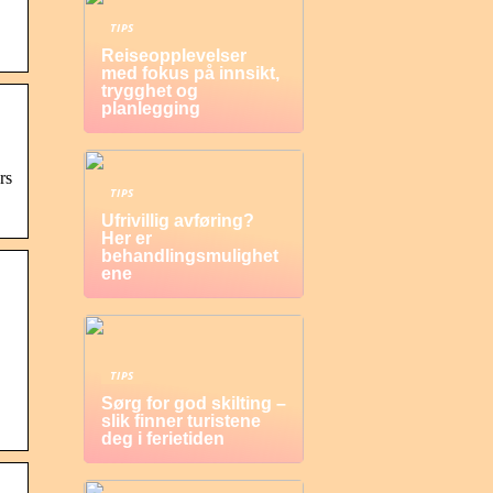
TIPS
Reiseopplevelser
med fokus på innsikt,
trygghet og
planlegging
rs
TIPS
Ufrivillig avføring?
Her er
behandlingsmulighet
ene
TIPS
Sørg for god skilting –
slik finner turistene
deg i ferietiden