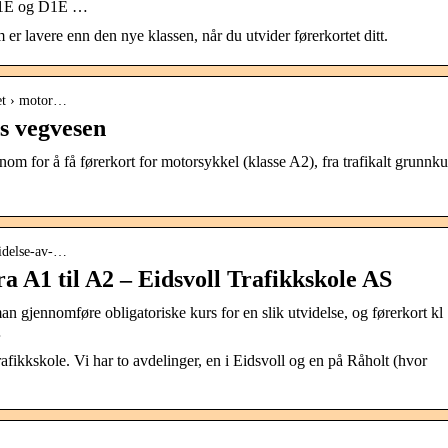
 C1E og D1E …
m er lavere enn den nye klassen, når du utvider førerkortet ditt.
tet › motor…
s vegvesen
om for å få førerkort for motorsykkel (klasse A2), fra trafikalt grunnku
tvidelse-av-…
ra A1 til A2 – Eidsvoll Trafikkskole AS
man gjennomføre obligatoriske kurs for en slik utvidelse, og førerkort kl
…
rafikkskole. Vi har to avdelinger, en i Eidsvoll og en på Råholt (hvor