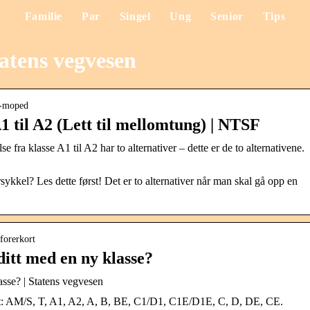
Familie
Par
Singel
Ung
Senior
Tips
tatens vegvesen
og-moped
1 til A2 (Lett til mellomtung) | NTSF
 fra klasse A1 til A2 har to alternativer – dette er de to alternativene.
sykkel? Les dette først! Det er to alternativer når man skal gå opp en
forerkort
ditt med en ny klasse?
lasse? | Statens vegvesen
øyest: AM/S, T, A1, A2, A, B, BE, C1/D1, C1E/D1E, C, D, DE, CE.