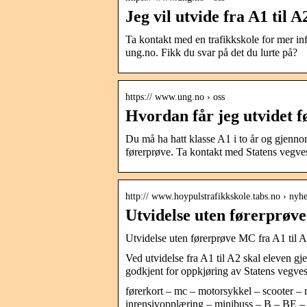
Jeg vil utvide fra A1 til 
Ta kontakt med en trafikkskole for mer i
ung.no. Fikk du svar på det du lurte på?
https:// www.ung.no › oss
Hvordan får jeg utvidet f
Du må ha hatt klasse A1 i to år og gjennom
førerprøve. Ta kontakt med Statens vegv
http:// www.hoypulstrafikkskole.tabs.no › nyh
Utvidelse uten førerprøve
Utvidelse uten førerprøve MC fra A1 til 
Ved utvidelse fra A1 til A2 skal eleven g
godkjent for oppkjøring av Statens vegve
førerkort – mc – motorsykkel – scooter –
inrensivopplæring – minibuss – B – BE –