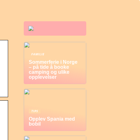
FAMILIE
Sommerferie i Norge
– på tide å booke
camping og ulike
opplevelser
TIPS
Opplev Spania med
bobil