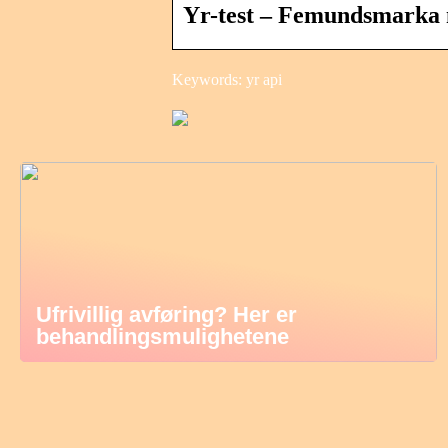
Yr-test – Femundsmarka 
Keywords: yr api
Ufrivillig avføring? Her er
behandlingsmulighetene