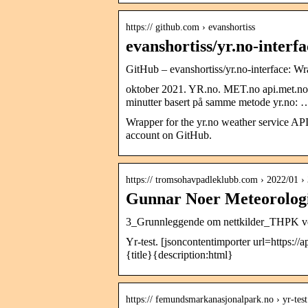
https:// github.com › evanshortiss
evanshortiss/yr.no-interf
GitHub – evanshortiss/yr.no-interface: Wr
oktober 2021. YR.no. MET.no api.met.no 
minutter basert på samme metode yr.no: 
Wrapper for the yr.no weather service API
account on GitHub.
https:// tromsohavpadleklubb.com › 2022/01 
Gunnar Noer Meteorologis
3_Grunnleggende om nettkilder_THPK v
Yr-test. [jsoncontentimporter url=https://
{title}{description:html}
https:// femundsmarkanasjonalpark.no › yr-test