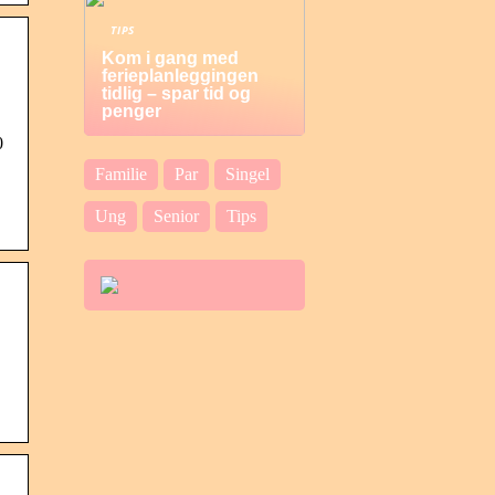
TIPS
Kom i gang med
ferieplanleggingen
tidlig – spar tid og
penger
0
Familie
Par
Singel
Ung
Senior
Tips