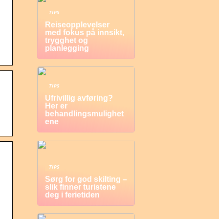
TIPS
Reiseopplevelser
med fokus på innsikt,
trygghet og
planlegging
TIPS
Ufrivillig avføring?
Her er
behandlingsmulighet
ene
TIPS
Sørg for god skilting –
slik finner turistene
deg i ferietiden