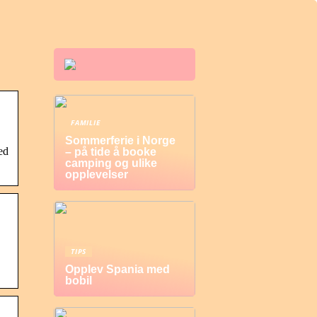
FAMILIE
Sommerferie i Norge
ed
– på tide å booke
camping og ulike
opplevelser
TIPS
Opplev Spania med
bobil