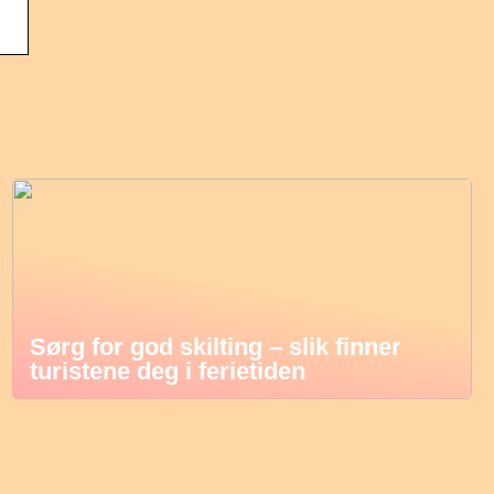
Sørg for god skilting – slik finner
turistene deg i ferietiden