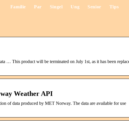
Familie
Par
Singel
Ung
Senior
Tips
a … This product will be terminated on July 1st, as it has been replac
rway Weather API
ction of data produced by MET Norway. The data are available for use