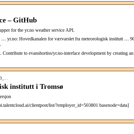
ace – GitHub
apper for the yr.no weather service API.
… yr.no: Hovedkanalen for værvarslet fra meteorologisk institutt … 9
…
. Contribute to evanshortiss/yr.no-interface development by creating an
› 3_…
k institutt i Tromsø
ersjon
api.talentcloud.ai/clientpost/list/?employer_id=503801 basenode=data]