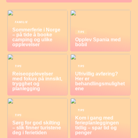
FAMILIE
Sommerferie i Norge
TIPS
– på tide å booke
camping og ulike
Opplev Spania med
opplevelser
bobil
TIPS
TIPS
Reiseopplevelser
Ufrivillig avføring?
med fokus på innsikt,
Her er
trygghet og
behandlingsmulighet
planlegging
ene
TIPS
TIPS
Kom i gang med
Sørg for god skilting
ferieplanleggingen
– slik finner turistene
tidlig – spar tid og
deg i ferietiden
penger