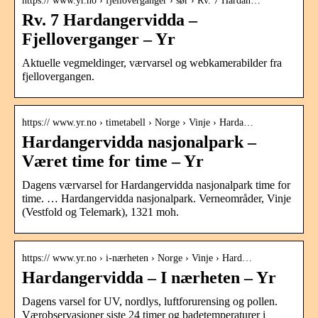
https:// www.yr.no › fjelloverganger › sør › Rv. 7 Hardan…
Rv. 7 Hardangervidda –
Fjelloverganger – Yr
Aktuelle vegmeldinger, værvarsel og webkamerabilder fra
fjellovergangen.
https:// www.yr.no › timetabell › Norge › Vinje › Harda…
Hardangervidda nasjonalpark –
Været time for time – Yr
Dagens værvarsel for Hardangervidda nasjonalpark time for
time. … Hardangervidda nasjonalpark. Verneområder, Vinje
(Vestfold og Telemark), 1321 moh.
https:// www.yr.no › i-nærheten › Norge › Vinje › Hard…
Hardangervidda – I nærheten – Yr
Dagens varsel for UV, nordlys, luftforurensing og pollen.
Værobservasjoner siste 24 timer og badetemperaturer i