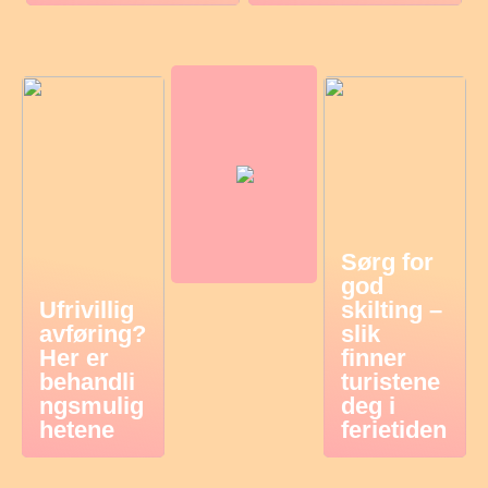
Sørg for
god
Ufrivillig
skilting –
avføring?
slik
Her er
finner
behandli
turistene
ngsmulig
deg i
hetene
ferietiden