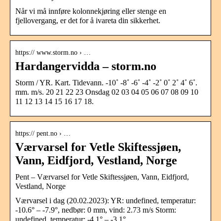
Når vi må innføre kolonnekjøring eller stenge en
fjellovergang, er det for å ivareta din sikkerhet.
https:// www.storm.no › …
Hardangervidda – storm.no
Storm / YR. Kart. Tidevann. -10˚ -8˚ -6˚ -4˚ -2˚ 0˚ 2˚ 4˚ 6˚.
mm. m/s. 20 21 22 23 Onsdag 02 03 04 05 06 07 08 09 10
11 12 13 14 15 16 17 18.
https:// pent.no › …
Værvarsel for Vetle Skiftessjøen,
Vann, Eidfjord, Vestland, Norge
Pent – Værvarsel for Vetle Skiftessjøen, Vann, Eidfjord,
Vestland, Norge
Værvarsel i dag (20.02.2023): YR: undefined, temperatur:
-10.6° – -7.9°, nedbør: 0 mm, vind: 2.73 m/s Storm:
undefined, temperatur: -4.1° – -3.1°, …