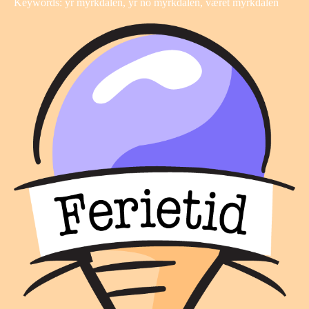
Keywords: yr myrkdalen, yr no myrkdalen, været myrkdalen