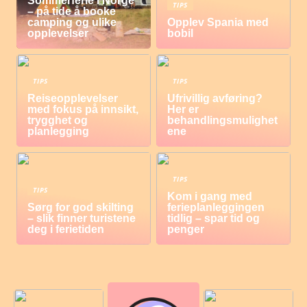
Sommerferie i Norge
TIPS
– på tide å booke
camping og ulike
Opplev Spania med
opplevelser
bobil
TIPS
TIPS
Reiseopplevelser
Ufrivillig avføring?
med fokus på innsikt,
Her er
trygghet og
behandlingsmulighet
planlegging
ene
TIPS
TIPS
Kom i gang med
Sørg for god skilting
ferieplanleggingen
– slik finner turistene
tidlig – spar tid og
deg i ferietiden
penger