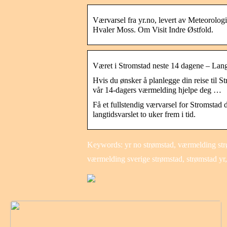
Værvarsel fra yr.no, levert av Meteorolog
Hvaler Moss. Om Visit Indre Østfold.
Været i Stromstad neste 14 dagene – Lang
Hvis du ønsker å planlegge din reise til St
vår 14-dagers værmelding hjelpe deg …
Få et fullstendig værvarsel for Stromstad
langtidsvarslet to uker frem i tid.
Keywords: yr no strømstad, værmelding strøm
værmelding sverige strømstad, strømstad yr,