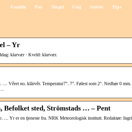
Familie
Par
Singel
Ung
Senior
Tips
el – Yr
ddag: klarvær · Kveld: klarvær.
e. … Vêret no. klårvêr. Temperatur7°. 7°. Følest som 2°. Nedbør 0 mm.
7 …
 Befolket sted, Strömstads … – Pent
. … Yr er en tjeneste fra. NRK Meteorologisk institutt. Redaktør: Ingr