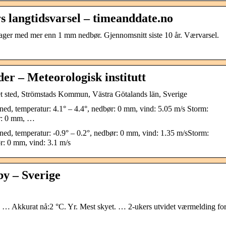
s langtidsvarsel – timeanddate.no
dager med mer enn 1 mm nedbør. Gjennomsnitt siste 10 år. Værvarsel.
er – Meteorologisk institutt
t sted, Strömstads Kommun, Västra Götalands län, Sverige
ed, temperatur: 4.1° – 4.4°, nedbør: 0 mm, vind: 5.05 m/s Storm:
ør: 0 mm, …
ned, temperatur: -0.9° – 0.2°, nedbør: 0 mm, vind: 1.35 m/sStorm:
ør: 0 mm, vind: 3.1 m/s
y – Sverige
d. … Akkurat nå:2 °C. Yr. Mest skyet. … 2-ukers utvidet værmelding fo