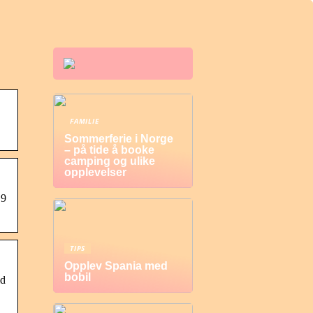
FAMILIE
Sommerferie i Norge
– på tide å booke
camping og ulike
opplevelser
 9
TIPS
Opplev Spania med
bobil
id