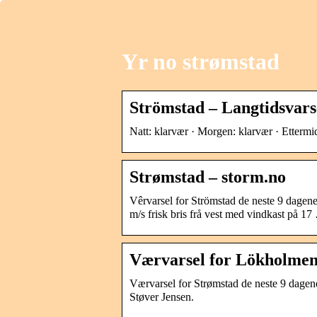
Yr no strømstad
Strömstad – Langtidsvars
Natt: klarvær · Morgen: klarvær · Ettermi
Strømstad – storm.no
Vêrvarsel for Strömstad de neste 9 dagen
m/s frisk bris frå vest med vindkast på 1
Værvarsel for Lökholmen,
Værvarsel for Strømstad de neste 9 dagene
Støver Jensen.