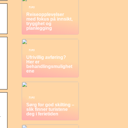
TIPS
Reiseopplevelser
med fokus på innsikt,
trygghet og
planlegging
TIPS
Ufrivillig avføring?
Her er
behandlingsmulighet
ene
TIPS
Sørg for god skilting –
slik finner turistene
deg i ferietiden
r