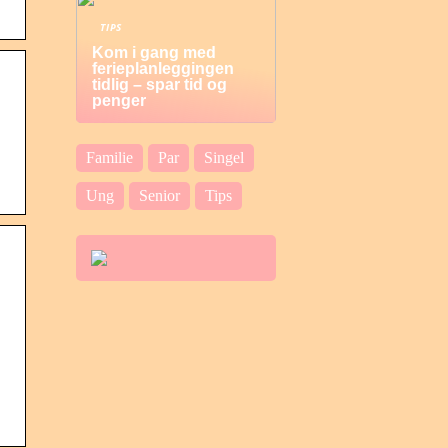
TIPS
Kom i gang med
ferieplanleggingen
tidlig – spar tid og
penger
Familie
Par
Singel
Ung
Senior
Tips