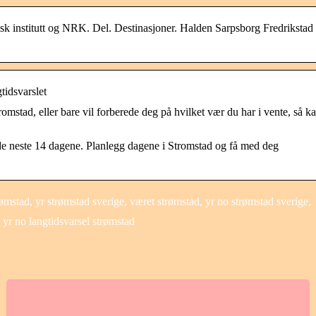
isk institutt og NRK. Del. Destinasjoner. Halden Sarpsborg Fredrikstad
tidsvarslet
romstad, eller bare vil forberede deg på hvilket vær du har i vente, så k
 de neste 14 dagene. Planlegg dagene i Stromstad og få med deg
stad, yr strømstad sverige, været strømstad, yr no strømstad sverige,
 yr no langtidsvarsel strømstad