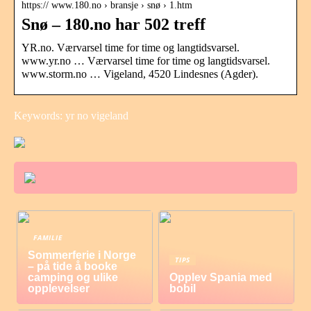
https:// www.180.no › bransje › snø › 1.htm
Snø – 180.no har 502 treff
YR.no. Værvarsel time for time og langtidsvarsel.
www.yr.no … Værvarsel time for time og langtidsvarsel.
www.storm.no … Vigeland, 4520 Lindesnes (Agder).
Keywords: yr no vigeland
FAMILIE
Sommerferie i Norge
TIPS
– på tide å booke
camping og ulike
Opplev Spania med
opplevelser
bobil