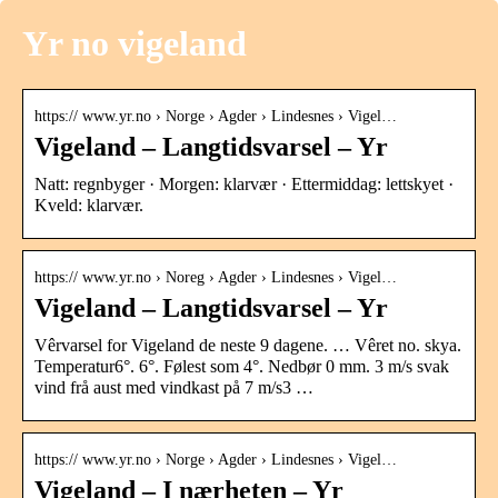
Yr no vigeland
https:// www.yr.no › Norge › Agder › Lindesnes › Vigel…
Vigeland – Langtidsvarsel – Yr
Natt: regnbyger · Morgen: klarvær · Ettermiddag: lettskyet ·
Kveld: klarvær.
https:// www.yr.no › Noreg › Agder › Lindesnes › Vigel…
Vigeland – Langtidsvarsel – Yr
Vêrvarsel for Vigeland de neste 9 dagene. … Vêret no. skya.
Temperatur6°. 6°. Følest som 4°. Nedbør 0 mm. 3 m/s svak
vind frå aust med vindkast på 7 m/s3 …
https:// www.yr.no › Norge › Agder › Lindesnes › Vigel…
Vigeland – I nærheten – Yr