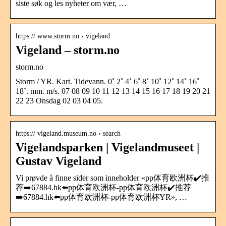
siste søk og les nyheter om vær, …
https:// www.storm.no › vigeland
Vigeland – storm.no
storm.no
Storm / YR. Kart. Tidevann. 0˚ 2˚ 4˚ 6˚ 8˚ 10˚ 12˚ 14˚ 16˚
18˚. mm. m/s. 07 08 09 10 11 12 13 14 15 16 17 18 19 20 21
22 23 Onsdag 02 03 04 05.
https:// vigeland.museum.no › search
Vigelandsparken | Vigelandmuseet |
Gustav Vigeland
Vi prøvde å finne sider som inneholder «pp体育欧洲杯✔️推
荐➡️67884.hk⬅️pp体育欧洲杯-pp体育欧洲杯✔️推荐
➡️67884.hk⬅️pp体育欧洲杯-pp体育欧洲杯YR», …