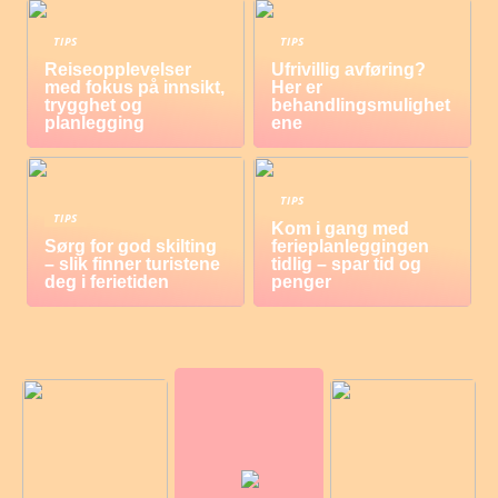
TIPS
TIPS
Reiseopplevelser
Ufrivillig avføring?
med fokus på innsikt,
Her er
trygghet og
behandlingsmulighet
planlegging
ene
TIPS
TIPS
Kom i gang med
Sørg for god skilting
ferieplanleggingen
– slik finner turistene
tidlig – spar tid og
deg i ferietiden
penger