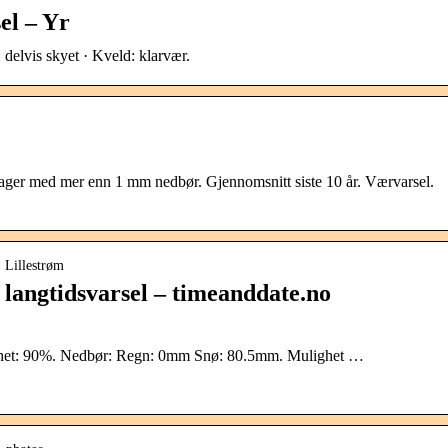
el – Yr
 delvis skyet · Kveld: klarvær.
dager med mer enn 1 mm nedbør. Gjennomsnitt siste 10 år. Værvarsel.
 Lillestrøm
 langtidsvarsel – timeanddate.no
ighet: 90%. Nedbør: Regn: 0mm Snø: 80.5mm. Mulighet …