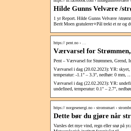
https:// m.facebook.com › hildegunnsvelvaere 
Hilde Gunns Velvære /st
1 yr Report. Hilde Gunns Velvære /strøm
Berit Moen gratulerer⭐Pål trekt et nr og
https:// pent.no › …
Værvarsel for Strømmen,
Pent – Værvarsel for Strømmen, Grend, I
Værvarsel i dag (20.02.2023): YR: skyet, 
temperatur: -1.1° – 3.3°, nedbør: 0 mm, 
Værvarsel i dag (22.02.2023): YR: undefi
undefined, temperatur: 0.1° – 2.7°, nedbø
https:// norgesenergi.no › stromsmart › stromb
Dette bør du gjøre når s
Varsles det mye vind, regn eller snø på yr