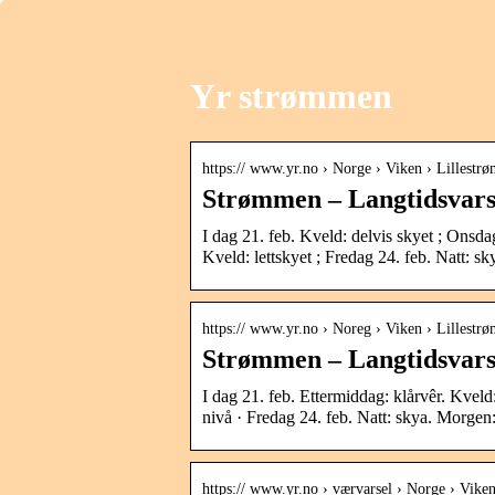
Yr strømmen
https:// www.yr.no › Norge › Viken › Lillestr
Strømmen – Langtidsvars
I dag 21. feb. Kveld: delvis skyet ; Onsdag
Kveld: lettskyet ; Fredag 24. feb. Natt: sky
https:// www.yr.no › Noreg › Viken › Lillestr
Strømmen – Langtidsvars
I dag 21. feb. Ettermiddag: klårvêr. Kveld
nivå · Fredag 24. feb. Natt: skya. Morgen
https:// www.yr.no › værvarsel › Norge › Vike