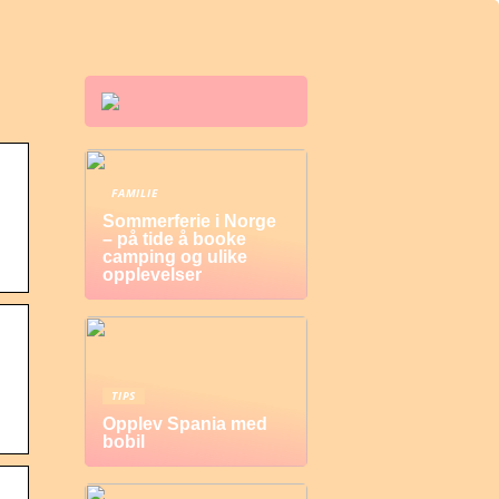
FAMILIE
Sommerferie i Norge
– på tide å booke
camping og ulike
opplevelser
TIPS
Opplev Spania med
bobil