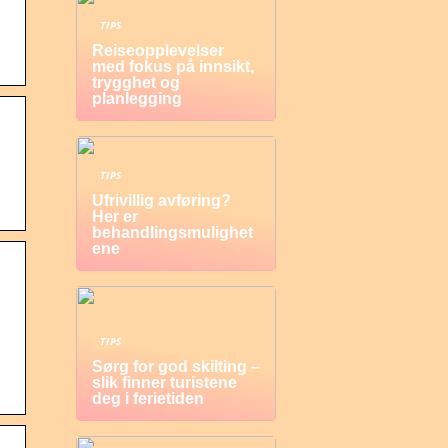
TIPS
Reiseopplevelser
med fokus på innsikt,
trygghet og
planlegging
TIPS
Ufrivillig avføring?
Her er
behandlingsmulighet
ene
TIPS
Sørg for god skilting –
slik finner turistene
deg i ferietiden