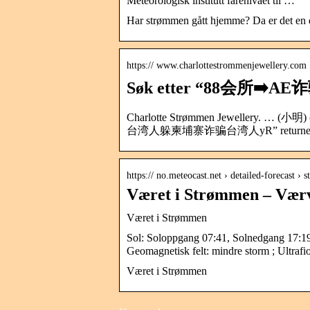
Meteorologisk institutt farenivået til …
Har strømmen gått hjemme? Da er det en de
https:// www.charlottestrommenjewellery.com
Søk etter “88会所➡️
Charlotte Strømmen Jewellery.
台湾人躲柬埔寨诈骗台湾人yR” returnerte 0
https:// no.meteocast.net › detailed-forecast ›
Været i Strømmen – Værv
Været i Strømmen
Sol: Soloppgang 07:41, Solnedgang 17:1
Geomagnetisk felt: mindre storm ; Ultrafio
Været i Strømmen