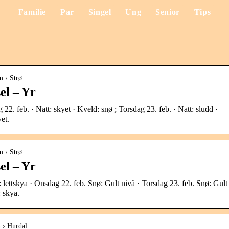
Familie
Par
Singel
Ung
Senior
Tips
øm › Strø…
el – Yr
 22. feb. · Natt: skyet · Kveld: snø ; Torsdag 23. feb. · Natt: sludd ·
et.
øm › Strø…
el – Yr
: lettskya · Onsdag 22. feb. Snø: Gult nivå · Torsdag 23. feb. Snø: Gult
: skya.
n › Hurdal