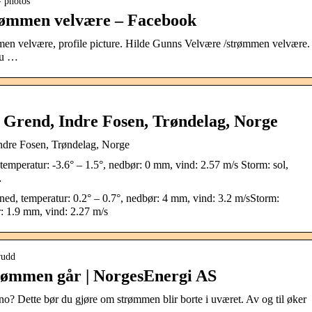
› photos
rømmen velvære – Facebook
men velvære, profile picture. Hilde Gunns Velvære /strømmen velvære.
 du …
 Grend, Indre Fosen, Trøndelag, Norge
ndre Fosen, Trøndelag, Norge
temperatur: -3.6° – 1.5°, nedbør: 0 mm, vind: 2.57 m/s Storm: sol,
…
ned, temperatur: 0.2° – 0.7°, nedbør: 4 mm, vind: 3.2 m/sStorm:
r: 1.9 mm, vind: 2.27 m/s
rudd
trømmen går | NorgesEnergi AS
.no? Dette bør du gjøre om strømmen blir borte i uværet. ​Av og til øker