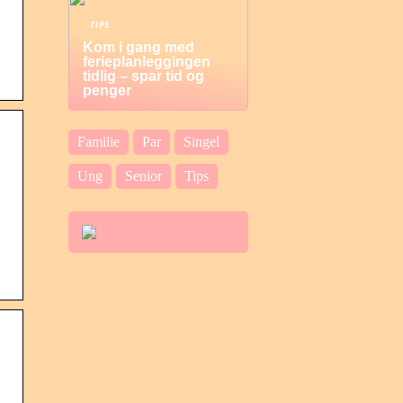
TIPS
Kom i gang med
ferieplanleggingen
tidlig – spar tid og
penger
Familie
Par
Singel
Ung
Senior
Tips