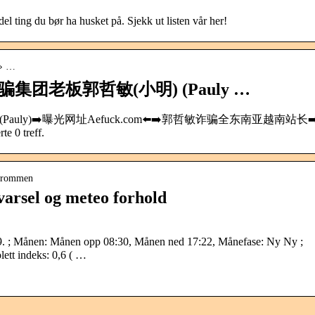
l ting du bør ha husket på. Sjekk ut listen vår her!
 › …
AE诈骗集团老板郭哲敏(小明) (Pauly …
 … (小明) (Pauly)➡️曝光网址Aefuck.com⬅️➡️郭哲敏诈骗全东南亚越南站长➡
 treff.
 strommen
arsel og meteo forhold
9. ; Månen: Månen opp 08:30, Månen ned 17:22, Månefase: Ny Ny ;
lett indeks: 0,6 ( …