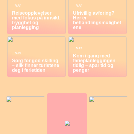
TIPS
TIPS
Reiseopplevelser
Ufrivillig avføring?
med fokus på innsikt,
Her er
trygghet og
behandlingsmulighet
planlegging
ene
TIPS
TIPS
Kom i gang med
Sørg for god skilting
ferieplanleggingen
– slik finner turistene
tidlig – spar tid og
deg i ferietiden
penger