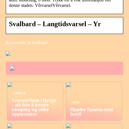
denne staden. VêrvarselVêrvarsel.
Svalbard – Langtidsvarsel – Yr
Keywords: yr svalbard
FAMILIE
Sommerferie i Norge
TIPS
– på tide å booke
camping og ulike
Opplev Spania med
opplevelser
bobil