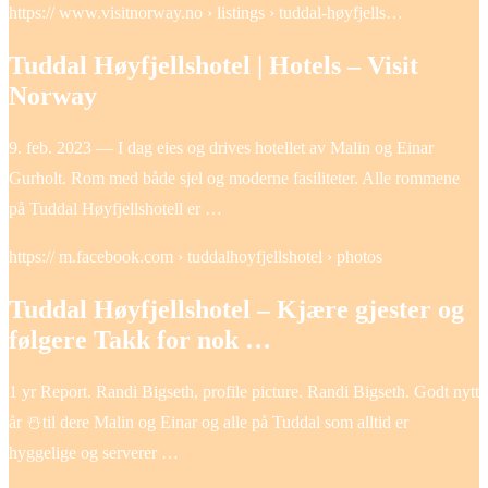
https:// www.visitnorway.no › listings › tuddal-høyfjells…
Tuddal Høyfjellshotel | Hotels – Visit
Norway
9. feb. 2023 — I dag eies og drives hotellet av Malin og Einar
Gurholt. Rom med både sjel og moderne fasiliteter. Alle rommene
på Tuddal Høyfjellshotell er …
https:// m.facebook.com › tuddalhoyfjellshotel › photos
Tuddal Høyfjellshotel – Kjære gjester og
følgere Takk for nok …
1 yr Report. Randi Bigseth, profile picture. Randi Bigseth. Godt nytt
år ☃️til dere Malin og Einar og alle på Tuddal som alltid er
hyggelige og serverer …