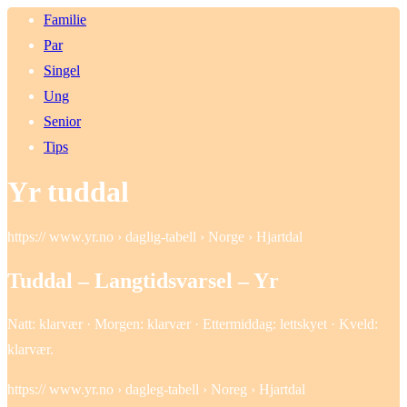
Familie
Par
Singel
Ung
Senior
Tips
Yr tuddal
https:// www.yr.no › daglig-tabell › Norge › Hjartdal
Tuddal – Langtidsvarsel – Yr
Natt: klarvær · Morgen: klarvær · Ettermiddag: lettskyet · Kveld:
klarvær.
https:// www.yr.no › dagleg-tabell › Noreg › Hjartdal