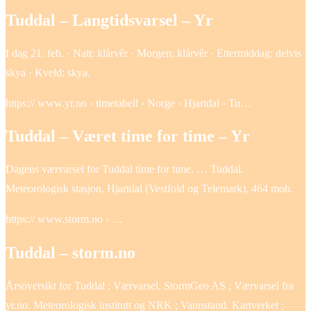
Tuddal – Langtidsvarsel – Yr
I dag 21. feb. · Natt: klårvêr · Morgen: klårvêr · Ettermiddag: delvis
skya · Kveld: skya.
https:// www.yr.no › timetabell › Norge › Hjartdal › Tu…
Tuddal – Været time for time – Yr
Dagens værvarsel for Tuddal time for time. … Tuddal.
Meteorologisk stasjon, Hjartdal (Vestfold og Telemark), 464 moh.
https:// www.storm.no › …
Tuddal – storm.no
Årsoversikt for Tuddal ; Værvarsel. StormGeo AS ; Værvarsel fra
yr.no. Meteorologisk institutt og NRK ; Vannstand. Kartverket ;