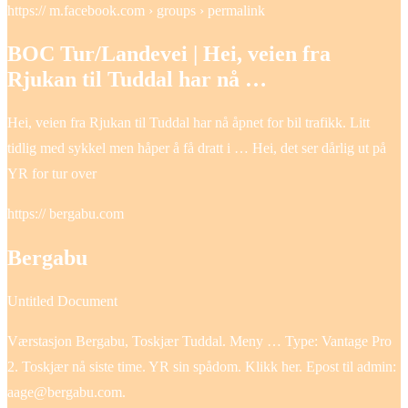
https:// m.facebook.com › groups › permalink
BOC Tur/Landevei | Hei, veien fra
Rjukan til Tuddal har nå …
Hei, veien fra Rjukan til Tuddal har nå åpnet for bil trafikk. Litt
tidlig med sykkel men håper å få dratt i … Hei, det ser dårlig ut på
YR for tur over
https:// bergabu.com
Bergabu
Untitled Document
Værstasjon Bergabu, Toskjær Tuddal. Meny … Type: Vantage Pro
2. Toskjær nå siste time. YR sin spådom. Klikk her. Epost til admin:
aage@bergabu.com.