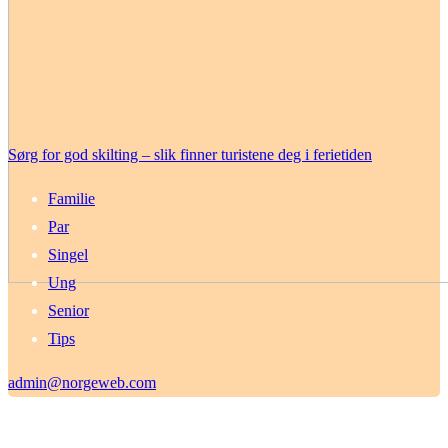
Sørg for god skilting – slik finner turistene deg i ferietiden
Familie
Par
Singel
Ung
Senior
Tips
admin@norgeweb.com