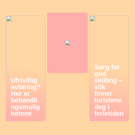
Sørg for
god
Ufrivillig
skilting –
avføring?
slik
Her er
finner
behandli
turistene
ngsmulig
deg i
hetene
ferietiden