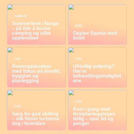
FAMILIE
Sommerferie i Norge
TIPS
– på tide å booke
camping og ulike
Opplev Spania med
opplevelser
bobil
TIPS
TIPS
Reiseopplevelser
Ufrivillig avføring?
med fokus på innsikt,
Her er
trygghet og
behandlingsmulighet
planlegging
ene
TIPS
TIPS
Kom i gang med
Sørg for god skilting
ferieplanleggingen
– slik finner turistene
tidlig – spar tid og
deg i ferietiden
penger