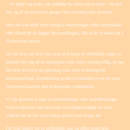
– for gutter og jenter, og samtidig for menn og kvinner – en god
del, og til og med noen ganger sikre levering uten kostnad.
Men det kan alltid være nyttig å sammenligne ulike nettbutikker
etter tilbud før du legger inn bestillingen, slik at du er sikker på å
få den beste prisen.
Du må tross alt være klar over at dersom en nettbutikk selger et
produkt for salg til en utsalgspris som virker uhyrlig billig, så bør
det stort sett være en egenskap som viser et bedragersk
internettselskap. Kortbetaling er likevel omfattet av en lov som
favoriserer kunden mot bedragerske nettbutikker.
Vi slår generelt et slag for kortbetalinger eller mobilbetalinger.
Som et alternativ bør du bruke en avdragsordning fra f.eks.
ViaBill når du ber om å dekke prisen over lengre tid.
Før folk kjøper fra en nettbutikk, kan du alltid undersøke