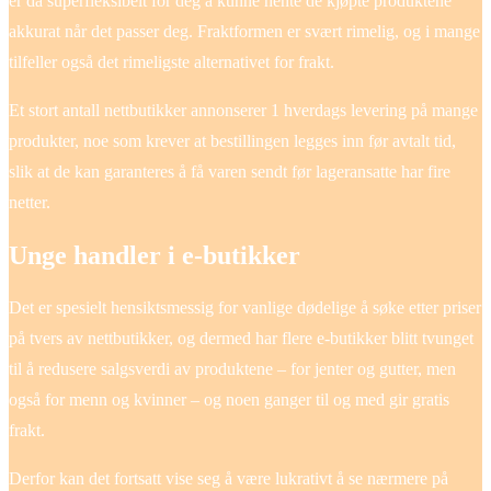
er da superfleksibelt for deg å kunne hente de kjøpte produktene
akkurat når det passer deg. Fraktformen er svært rimelig, og i mange
tilfeller også det rimeligste alternativet for frakt.
Et stort antall nettbutikker annonserer 1 hverdags levering på mange
produkter, noe som krever at bestillingen legges inn før avtalt tid,
slik at de kan garanteres å få varen sendt før lageransatte har fire
netter.
Unge handler i e-butikker
Det er spesielt hensiktsmessig for vanlige dødelige å søke etter priser
på tvers av nettbutikker, og dermed har flere e-butikker blitt tvunget
til å redusere salgsverdi av produktene – for jenter og gutter, men
også for menn og kvinner – og noen ganger til og med gir gratis
frakt.
Derfor kan det fortsatt vise seg å være lukrativt å se nærmere på