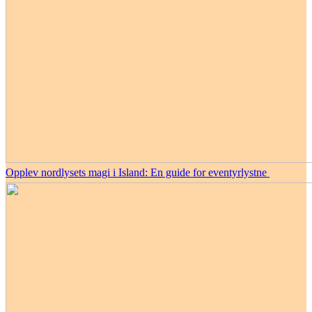
Opplev nordlysets magi i Island: En guide for eventyrlystne