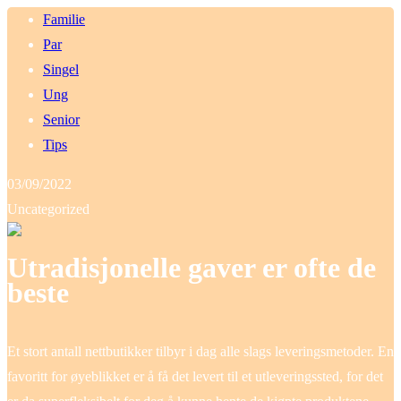
Familie
Par
Singel
Ung
Senior
Tips
03/09/2022
Uncategorized
Utradisjonelle gaver er ofte de
beste
Et stort antall nettbutikker tilbyr i dag alle slags leveringsmetoder. En
favoritt for øyeblikket er å få det levert til et utleveringssted, for det