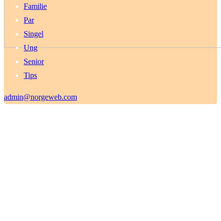
Familie
Par
Singel
Ung
Senior
Tips
admin@norgeweb.com