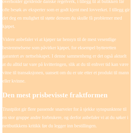
overholder gjeldende danske regelverk, i tillegg til at butikken får
ofte besøk av eksperter som er godt kjent med lovverket. I tillegg gir
det deg en mulighet til støtte dersom du skulle få problemer med
kjøpet.
Videre anbefaler vi at kjøper tar hensyn til de mest vesentlige
bestemmelsene som påvirker kjøpet, for eksempel bytteretten
garantert av nettselskapet. I denne sammenheng er det også aktuelt
at du alltid tar vare på kvitteringen, slik at du til enhver tid kan være
vitne til transaksjonen, uansett om du er ute etter et produkt til mann
eller kvinne.
Den mest prisbevisste fraktformen
Trustpilot gir flere passende snarveier for å sjekke synspunktene til
en stor gruppe andre forbrukere, og derfor anbefaler vi at du søker i
nettbutikkens kritikk før du legger inn bestillingen.